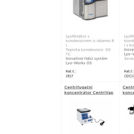
Lyofilizátor s
Lyofi
kondenzorem o objemu 8
kond
l.
l v 
Teplota kondenzoru -50
Inova
°C.
Lyo-
Inovativní řídicí systém
Širok
Lyo-Works OS
...
Kat.č.:
Kat.č.
(8)7
(12C)
Centrifugační
Centr
koncentrátor CentriVap
konc
Micro IR - Labconco
Centr