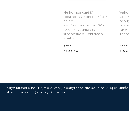
Nejkompaktnější
Vako
odstředivý koncentrátor
Cent
na trhu.
pro r
Součástí rotor pro 24x
rozp
1,5/2 ml zkumavky a
DNA a
stroboskop CentriZap -
Tento
kontrol...
Kat.č.:
Kat.č.
7701030
7970
Když kliknete na “Přijmout vše”, poskytnete tím souhlas k jejich ukl
stránce a s analýzou využití webu.