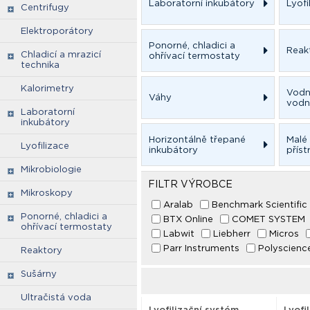
Laboratorní inkubátory
Lyofi
Centrifugy
Elektroporátory
Ponorné, chladici a
Reak
Chladicí a mrazicí
ohřívací termostaty
technika
Kalorimetry
Vodn
Váhy
vodn
Laboratorní
inkubátory
Horizontálně třepané
Malé 
Lyofilizace
inkubátory
příst
Mikrobiologie
FILTR VÝROBCE
Mikroskopy
Aralab
Benchmark Scientific
Ponorné, chladici a
BTX Online
COMET SYSTEM
ohřívací termostaty
Labwit
Liebherr
Micros
Parr Instruments
Polyscienc
Reaktory
Sušárny
Ultračistá voda
Lyofilizační systém
Lyofi