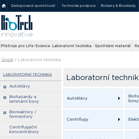
Zastupované společnosti
Technická podpora
Biobary & Biosklady
Přístroje pro Life-Science
Laboratorní technika
Spotřební materiál
Re
Úvod
»
Laboratorní technika
LABORATORNÍ TECHNIKA
Laboratorní techni
Autoklávy
Bioh
Biohazardy a
Autoklávy
boxy
laminární boxy
Bioreaktory /
fermentory
Centrifugy
Elek
Centrifugační
koncentrátory