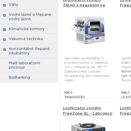
Váhy
TRIAD s mrazením na
FreeZ
polici a funkcí
Labc
Vodní lázně a třepané
stoppering - Labconco
vodní lázně
Klimatické komory
Vakuová technika
Horizontálně třepané
inkubátory
Speciální lyofilizátor s
Lyofi
kondenzorem o objemu
R&D l
Malé laboratorní
2,5 l, chlazený na -85 °C.
Obje
přístroje
Zabudovaný systém
Inova
Stoppering pro uzavírání
Lyo-
BioBanking
viale...
Široká
Kat.č.:
Kat.č.
794001030
(2.5)
Lyofilizační systém
Lyofi
FreeZone 8L - Labconco
FreeZ
Labc