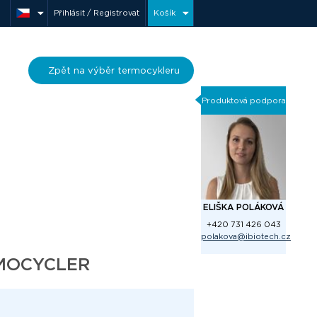
Přihlásit / Registrovat
Košík
Zpět na výběr termocykleru
Produktová podpora
ELIŠKA POLÁKOVÁ
+420 731 426 043
polakova@ibiotech.cz
MOCYCLER