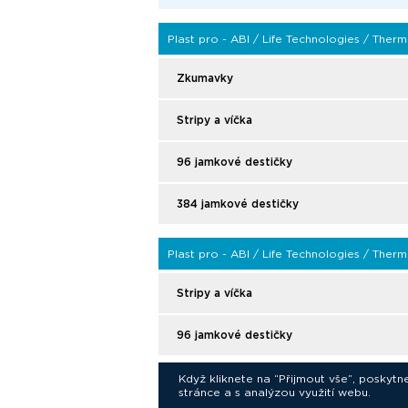
Plast pro - ABI / Life Technologies / Therm
Zkumavky
Stripy a víčka
96 jamkové destičky
384 jamkové destičky
Plast pro - ABI / Life Technologies / Thermo 
Stripy a víčka
96 jamkové destičky
Když kliknete na “Přijmout vše”, poskytn
stránce a s analýzou využití webu.