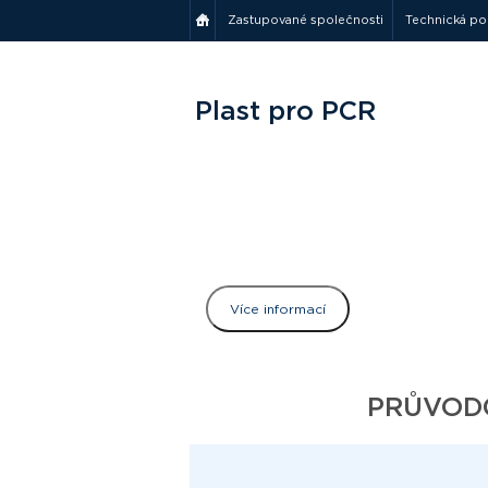
Zastupované společnosti
Technická p
Plast pro PCR
FrameStar tec
unikátní dvoušložková technol
vhodné pro reakční směsi o ma
ideální pro roboty na pipetová
Více informací
PRŮVOD