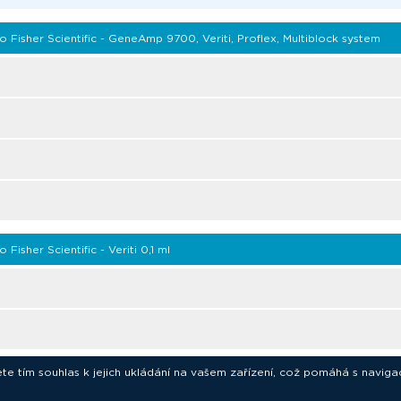
o Fisher Scientific - GeneAmp 9700, Veriti, Proflex, Multiblock system
Fisher Scientific - Veriti 0,1 ml
ete tím souhlas k jejich ukládání na vašem zařízení, což pomáhá s naviga