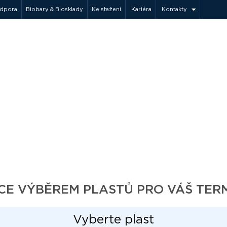
odpora
Biobary & Biosklady
Ke stažení
Kariéra
Kontakty
hnologie
ogie
lém objemu
ní
CE VÝBĚREM PLASTŮ PRO VÁŠ TER
Vyberte plast