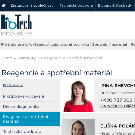
Zastupované společnosti
Technická podpora
Biobary & Biosklady
Přístroje pro Life-Science
Laboratorní technika
Spotřební materiál
Re
Úvod
»
Kontakty
»
Reagencie a spotřební materiál
Reagencie a spotřební materiál
KONTAKTY
IRINA SHEVC
Bussines Directo
Přístrojové vybavení
+420 737 202 
shevchenko@ib
Divize diagnostiky
Reagencie a spotřební
materiál
ELIŠKA POLÁ
Technická podpora
Head of Reagent