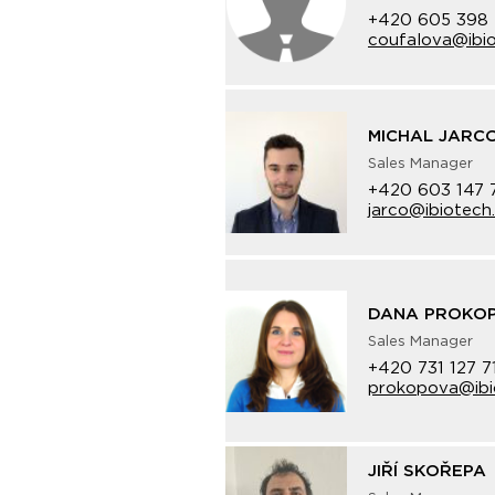
+420 605 398 
coufalova@ibio
MICHAL JARC
Sales Manager
+420 603 147 
jarco@ibiotech
DANA PROKO
Sales Manager
+420 731 127 7
prokopova@ibi
JIŘÍ SKOŘEPA