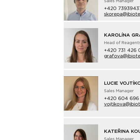
Sales Manager
+420 7393943
skorepa@ibiote
KAROLÍNA GR
Head of Reagent
+420 731 426 
grafova@ibiote
LUCIE VOJTÍK
Sales Manager
+420 604 696
vojtikova@ibio
KATEŘINA KO
Sales Manager