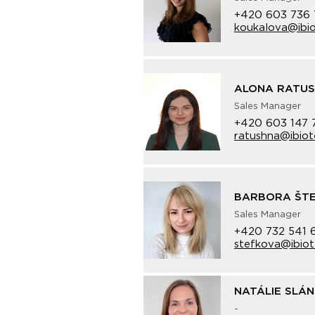
+420 603 736 
koukalova@ibio
ALONA RATU
Sales Manager
+420 603 147 
ratushna@ibiot
BARBORA ŠT
Sales Manager
+420 732 541 
stefkova@ibiot
NATÁLIE SLÁ
-