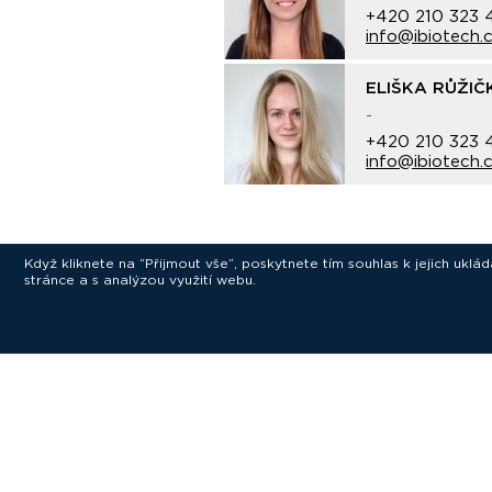
+420 210 323 4
info@ibiotech.
ELIŠKA RŮŽIČ
-
+420 210 323 4
info@ibiotech.
Když kliknete na “Přijmout vše”, poskytnete tím souhlas k jejich ukl
stránce a s analýzou využití webu.