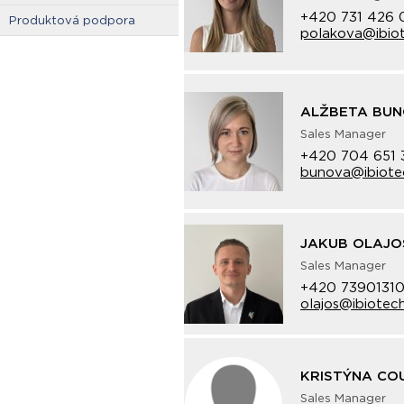
+420 731 426 
Produktová podpora
polakova@ibiot
ALŽBETA BU
Sales Manager
+420 704 651 
bunova@ibiote
JAKUB OLAJO
Sales Manager
+420 7390131
olajos@ibiotech
KRISTÝNA CO
Sales Manager