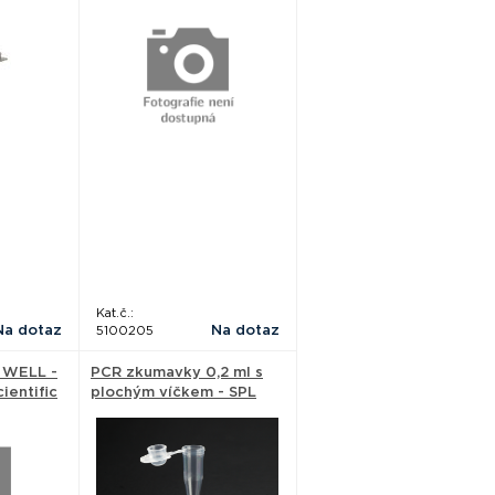
Kat.č.:
Na dotaz
Na dotaz
5100205
 WELL -
PCR zkumavky 0,2 ml s
ientific
plochým víčkem - SPL
Life Sciences