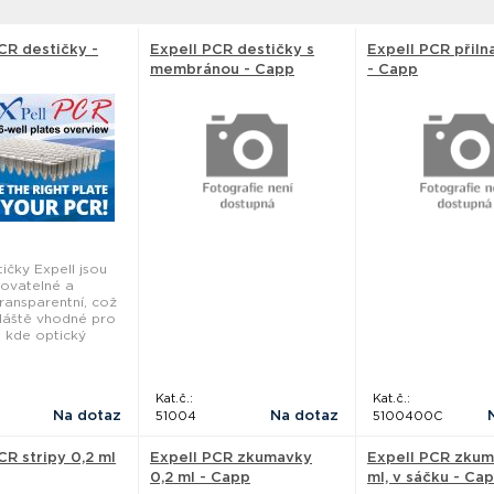
CR destičky -
Expell PCR destičky s
Expell PCR přiln
membránou - Capp
- Capp
ičky Expell jsou
ovatelné a
ransparentní, což
zvláště vhodné pro
, kde optický
Kat.č.:
Kat.č.:
Na dotaz
Na dotaz
51004
5100400C
CR stripy 0,2 ml
Expell PCR zkumavky
Expell PCR zkum
0,2 ml - Capp
ml, v sáčku - Ca