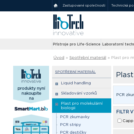
Zastupované společnosti
Technická p
Přístroje pro Life-Science
Laboratorní tech
Úvod
»
Spotřební materiál
»
Plast pro m
SPOTŘEBNÍ MATERIÁL
Plast
Liquid handling
Skladování vzorků
PCR zku
Plast pro molekulární
biologii
FILTR 
PCR zkumavky
Capp
PCR stripy
PCR destičky