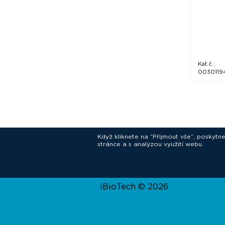
Kat.č.:
0030119
Když kliknete na “Přijmout vše”, poskytn
stránce a s analýzou využití webu.
In
iBioTech © 2026