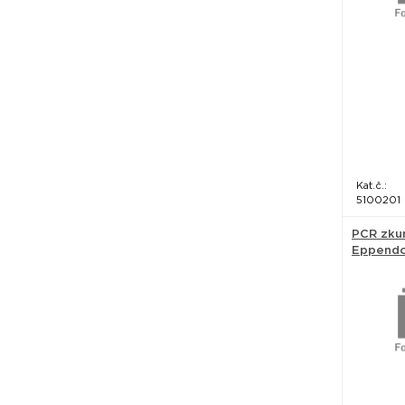
Kat.č.:
5100201
PCR zku
Eppendo
mL - Ep