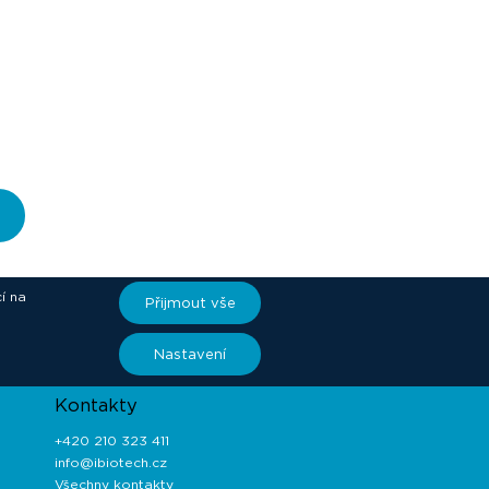
í na
Přijmout vše
ory
Nastavení
Kontakty
+420 210 323 411
info@ibiotech.cz
Všechny kontakty