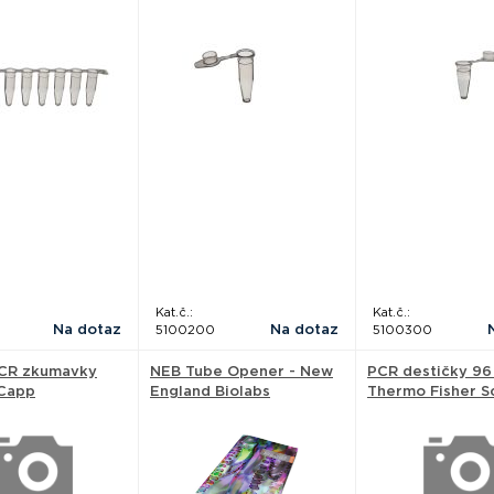
Kat.č.:
Kat.č.:
Na dotaz
Na dotaz
5100200
5100300
PCR zkumavky
NEB Tube Opener - New
PCR destičky 96
 Capp
England Biolabs
Thermo Fisher Sc