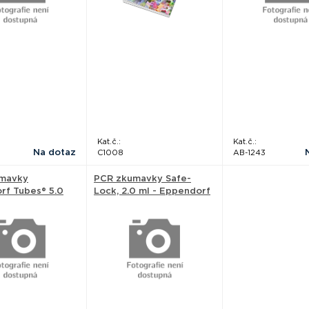
Kat.č.:
Kat.č.:
Na dotaz
C1008
AB-1243
mavky
PCR zkumavky Safe-
rf Tubes® 5.0
Lock, 2.0 ml - Eppendorf
pendorf