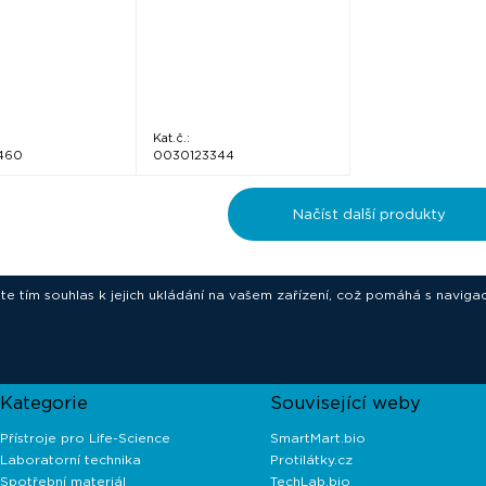
Kat.č.:
460
0030123344
Načíst další produkty
ete tím souhlas k jejich ukládání na vašem zařízení, což pomáhá s navigac
novative technologies for your laborat
Kategorie
Související weby
Přístroje pro Life-Science
SmartMart.bio
Laboratorní technika
Protilátky.cz
Spotřební materiál
TechLab.bio