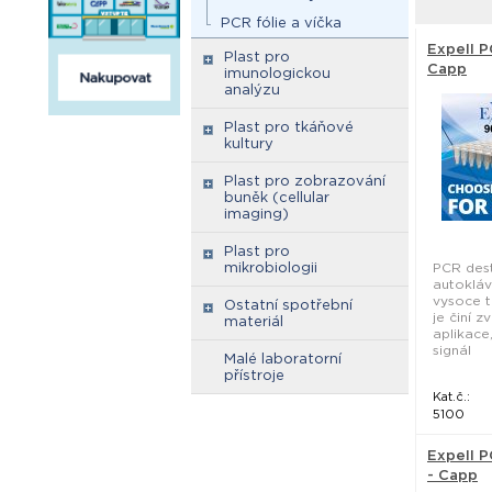
PCR fólie a víčka
Expell P
Plast pro
Capp
imunologickou
analýzu
Plast pro tkáňové
kultury
Plast pro zobrazování
buněk (cellular
imaging)
Plast pro
mikrobiologii
PCR dest
autokláv
vysoce t
Ostatní spotřební
je činí 
materiál
aplikace
signál
Malé laboratorní
přístroje
Kat.č.:
5100
Expell P
- Capp