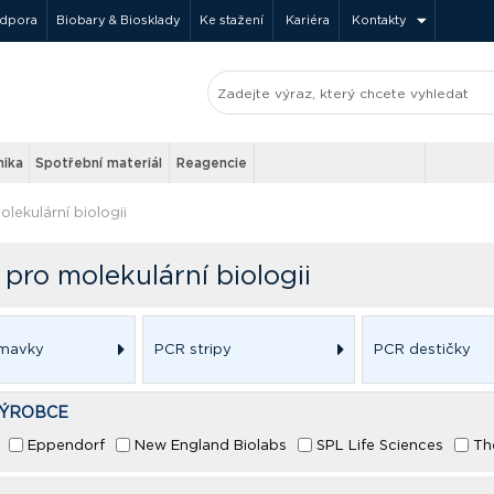
odpora
Biobary & Biosklady
Ke stažení
Kariéra
Kontakty
nika
Spotřební materiál
Reagencie
olekulární biologii
 pro molekulární biologii
mavky
PCR stripy
PCR destičky
VÝROBCE
Eppendorf
New England Biolabs
SPL Life Sciences
Th