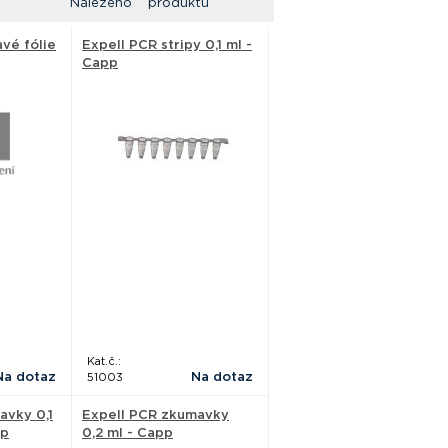
Nalezeno produktů
avé fólie
Expell PCR stripy 0,1 ml -
Capp
Kat.č.:
Na dotaz
Na dotaz
51003
avky 0,1
Expell PCR zkumavky
pp
0,2 ml - Capp