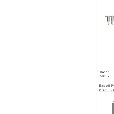
Kat.č.:
51002
Expell 
0.2mL -