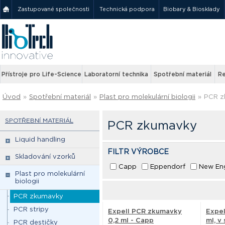
Zastupované společnosti
Technická podpora
Biobary & Biosklady
Přístroje pro Life-Science
Laboratorní technika
Spotřební materiál
Re
Úvod
»
Spotřební materiál
»
Plast pro molekulární biologii
»
PCR z
SPOTŘEBNÍ MATERIÁL
PCR zkumavky
Liquid handling
FILTR VÝROBCE
Skladování vzorků
Capp
Eppendorf
New Eng
Plast pro molekulární
biologii
PCR zkumavky
PCR stripy
Expell PCR zkumavky
Expel
0,2 ml - Capp
ml, v
PCR destičky