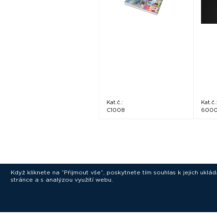
Kat.č.:
Kat.č.
C1008
6000
Když kliknete na “Přijmout vše”, poskytnete tím souhlas k jejich ukl
stránce a s analýzou využití webu.