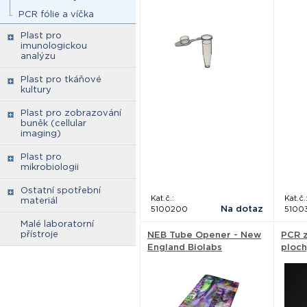
PCR fólie a víčka
Plast pro
imunologickou
analýzu
Plast pro tkáňové
kultury
Plast pro zobrazování
buněk (cellular
imaging)
Plast pro
mikrobiologii
Ostatní spotřební
Kat.č.:
Kat.č.
materiál
Na dotaz
5100200
5100
Malé laboratorní
přístroje
NEB Tube Opener - New
PCR z
England Biolabs
ploch
Life 