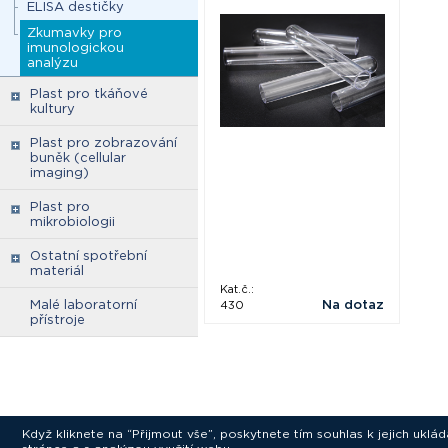
ELISA destičky
Zkumavky pro
imunologickou
analýzu
Plast pro tkáňové
kultury
Plast pro zobrazování
buněk (cellular
imaging)
Plast pro
mikrobiologii
Ostatní spotřební
materiál
Kat.č.:
Malé laboratorní
Na dotaz
430
přístroje
Když kliknete na “Přijmout vše”, poskytnete tím souhlas k jejich ukl