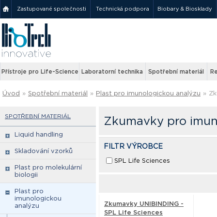
Zastupované společnosti
Technická podpora
Biobary & Biosklady
Přístroje pro Life-Science
Laboratorní technika
Spotřební materiál
Re
Úvod
»
Spotřební materiál
»
Plast pro imunologickou analýzu
»
Zk
SPOTŘEBNÍ MATERIÁL
Zkumavky pro imun
Liquid handling
FILTR VÝROBCE
Skladování vzorků
SPL Life Sciences
Plast pro molekulární
biologii
Plast pro
imunologickou
Zkumavky UNIBINDING -
analýzu
SPL Life Sciences