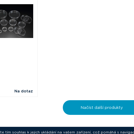
Na dotaz
Načíst další produkty
ete tím souhlas k jejich ukládání na vašem zařízení, což pomáhá s navigac