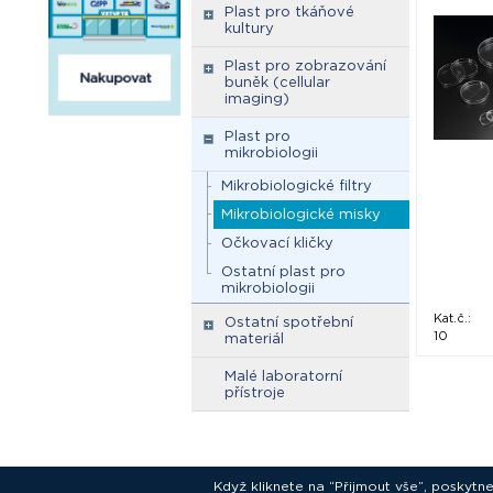
Plast pro tkáňové
kultury
Plast pro zobrazování
buněk (cellular
imaging)
Plast pro
mikrobiologii
Mikrobiologické filtry
Mikrobiologické misky
Očkovací kličky
Ostatní plast pro
mikrobiologii
Kat.č.:
Ostatní spotřební
10
materiál
Malé laboratorní
přístroje
Když kliknete na “Přijmout vše”, poskytn