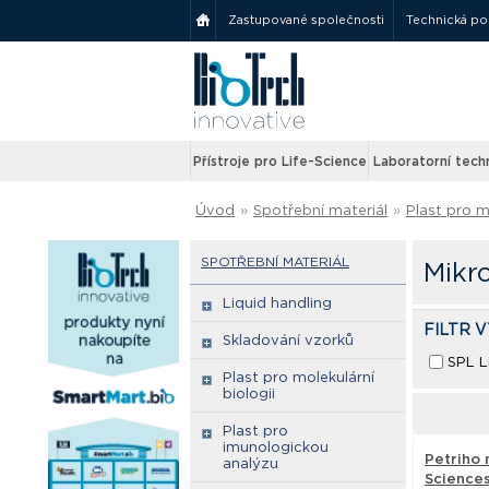
Zastupované společnosti
Technická p
Přístroje pro Life-Science
Laboratorní tech
Úvod
»
Spotřební materiál
»
Plast pro m
SPOTŘEBNÍ MATERIÁL
Mikr
Liquid handling
FILTR 
Skladování vzorků
SPL L
Plast pro molekulární
biologii
Plast pro
imunologickou
Petriho 
analýzu
Science