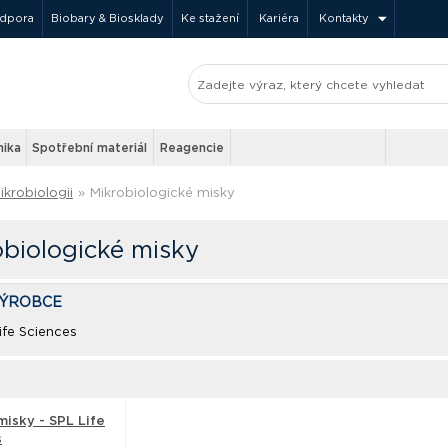
odpora
Biobary & Biosklady
Ke stažení
Kariéra
Kontakty
nika
Spotřební materiál
Reagencie
ikrobiologii
»
Mikrobiologické misky
obiologické misky
VÝROBCE
ife Sciences
misky - SPL Life
s