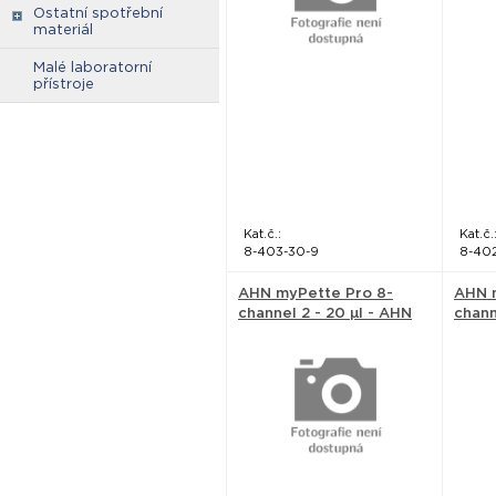
Ostatní spotřební
materiál
Malé laboratorní
přístroje
Kat.č.:
Kat.č.
8-403-30-9
8-40
AHN myPette Pro 8-
AHN 
channel 2 - 20 µl - AHN
chann
Biotechnologie
AHN 