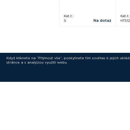
Kat.č.:
Kat.č.
Na dotaz
S
HT512
Když kliknete na “Přijmout vše”, poskytnete tím souhlas k jejich ukl
stránce a s analýzou využití webu.