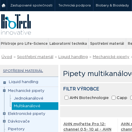
Zastupované společnosti
Technická podpora
Biobary & Biosklady
Přístroje pro Life-Science
Laboratorní technika
Spotřební materiál
Re
Úvod
»
Spotřební materiál
»
Liquid handling
»
Mechanické pipety
SPOTŘEBNÍ MATERIÁL
Pipety multikanálov
Liquid handling
FILTR VÝROBCE
Mechanické pipety
AHN Biotechnologie
Capp
Jednokanálové
Multikanálové
Elektronické pipety
Dávkovače
AHN myPette Pro 12-
AHN m
Pipetory
channel 0,5- 10 µl - AHN
chann