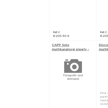
Kat.č.:
Kat.č.
8-205-30-9
8-20
CAPP Solo
Disc
multikanálové pipety -
multi
Capp
Plně
pipe
nast
rezis