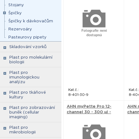
Biotechnologie
Biote
Stojany
Špičky
Špičky k dávkovačům
Rezervoáry
Pasteurovy pipety
Skladování vzorků
Plast pro molekulární
biologii
Plast pro
imunologickou
analýzu
Kat.č.:
Kat.č.
Plast pro tkáňové
8-401-30-9
8-40
kultury
AHN myPette Pro 12-
AHN m
Plast pro zobrazování
channel 30 - 300 µl -
chann
buněk (cellular
imaging)
AHN Biotechnologie
Biote
Plast pro
mikrobiologii