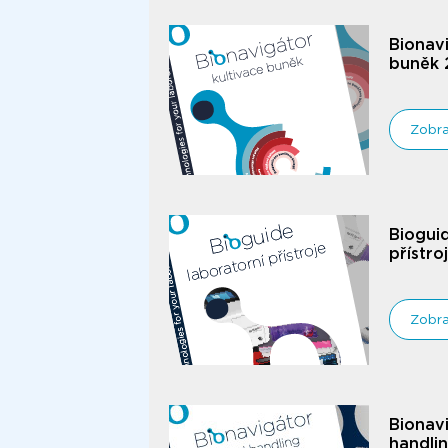
Bionavi
buněk 
Zobra
Biogui
přístro
Zobra
Bionavi
handli