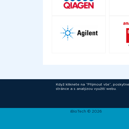
Když kliknete na “Přijmout vše”, poskytn
stránce a s analýzou využití webu.
In
iBioTech © 2026