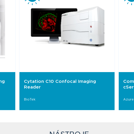
ng
Cytation C10 Confocal Imaging
Comp
Reader
cSer
BioTek
Azure