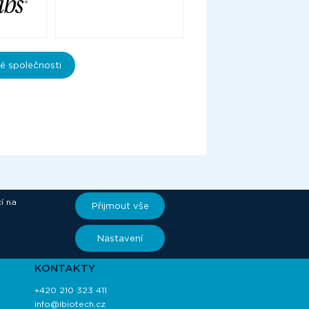
é společnosti
í na
Přijmout vše
ory
Nastavení
KONTAKTY
+420 210 323 411
info@ibiotech.cz