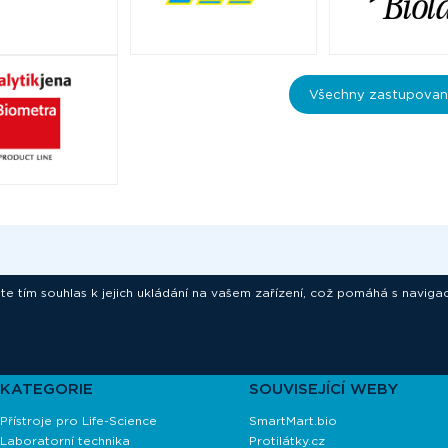
Všechny zastupovan
ete tím souhlas k jejich ukládání na vašem zařízení, což pomáhá s navigac
novative technologies for your laborat
KATEGORIE
SOUVISEJÍCÍ WEBY
Přístroje pro Life-Science
SmartMart.bio
Laboratorní technika
Protilátky.cz