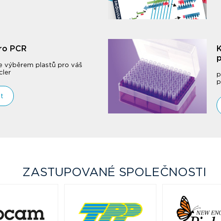
pro PCR
K
 výběrem plastů pro váš
ler
p
p
t
ZASTUPOVANÉ SPOLEČNOSTI