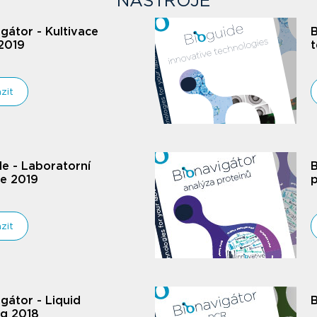
NÁSTROJE
gátor - Kultivace
B
2019
t
zit
de - Laboratorní
B
je 2019
p
zit
gátor - Liquid
B
ng 2018