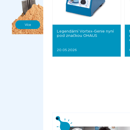
Legendární Vortex-Genie nyní
pod značkou OHAUS
20.05.2026