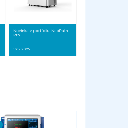
Novinka v portfoliu: NeoPath
Pro
16.12.2025