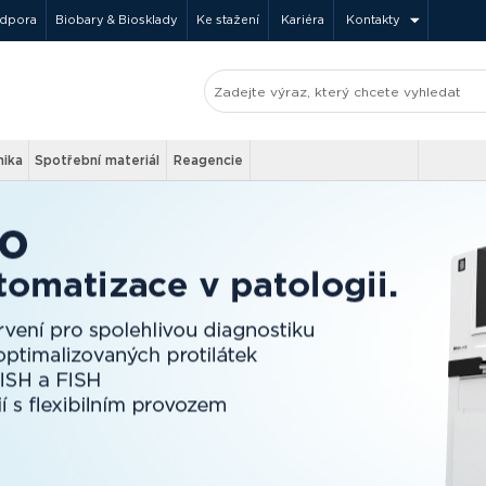
odpora
Biobary & Biosklady
Ke stažení
Kariéra
Kontakty
nika
Spotřební materiál
Reagencie