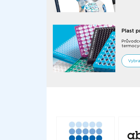
Plast 
Průvodce
termocyc
Vybra