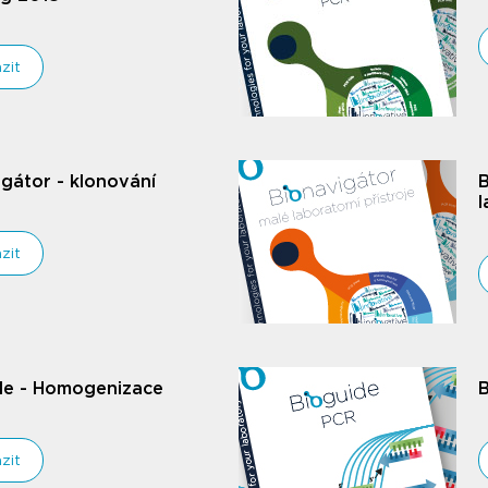
zit
gátor - klonování
B
l
zit
de - Homogenizace
B
zit