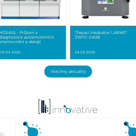
MOSAIQ - Průlom v
Třepací inkubátor LABWIT
diagnostice autoimunitních
ZWYC-240B
onemocnění a alergií
09.04.2026
24.03.2026
Všechny aktuality