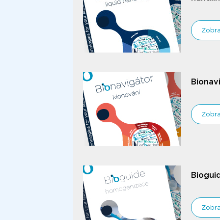
Zobra
Bionavi
Zobra
Biogui
Zobra