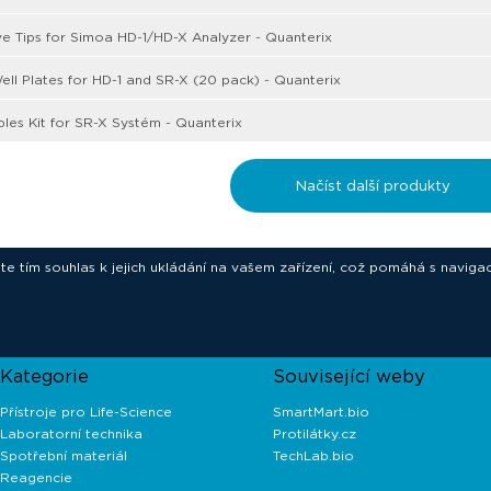
e Tips for Simoa HD-1/HD-X Analyzer - Quanterix
ell Plates for HD-1 and SR-X (20 pack) - Quanterix
es Kit for SR-X Systém - Quanterix
Načíst další produkty
ete tím souhlas k jejich ukládání na vašem zařízení, což pomáhá s navigac
novative technologies for your laborat
Kategorie
Související weby
Přístroje pro Life-Science
SmartMart.bio
Laboratorní technika
Protilátky.cz
Spotřební materiál
TechLab.bio
Reagencie