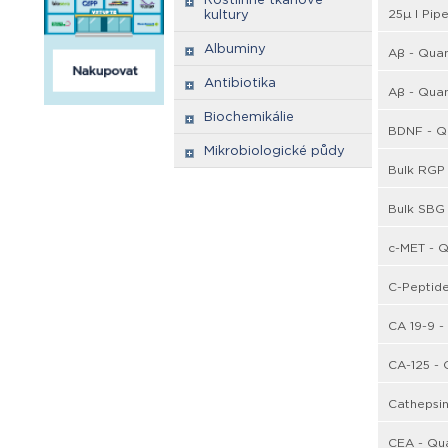
25µ l Pip
kultury
Albuminy
Aβ - Quan
Antibiotika
Aβ - Quan
Biochemikálie
BDNF - Q
Mikrobiologické půdy
Bulk RGP 
Bulk SBG 
c-MET - Q
C-Peptide
CA 19-9 -
CA-125 - 
Cathepsin
CEA - Qua