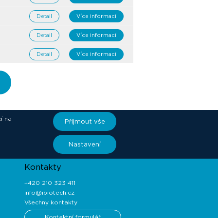
Detail
Více informací
Detail
Více informací
Detail
Více informací
í na
Přijmout vše
ory
Nastavení
Kontakty
+420 210 323 411
info@ibiotech.cz
Všechny kontakty
Kontaktní formulář