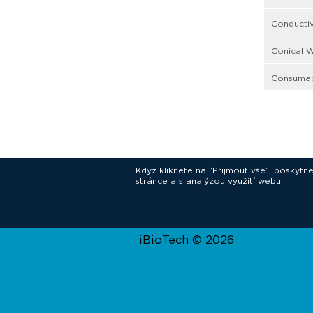
Conductiv
Conical W
Consumabl
Když kliknete na “Přijmout vše”, poskytn
stránce a s analýzou využití webu.
In
iBioTech © 2026