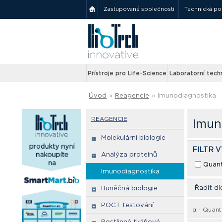
Zastupované společnosti
Technická p
Přístroje pro Life-Science
Laboratorní tech
Úvod
»
Reagencie
»
Imunodiagnostika
REAGENCIE
Imun
Molekulární biologie
FILTR 
Analýza proteinů
Quant
Imunodiagnostika
Řadit dl
Buněčná biologie
POCT testování
α - Quant
Rostlinné tkáňové