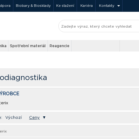
odpora
Biobary & Biosklady
Ke stažení
Kariéra
Kontakty
nika
Spotřební materiál
Reagencie
odiagnostika
VÝROBCE
erix
e:
Výchozí
Ceny
▼
erix