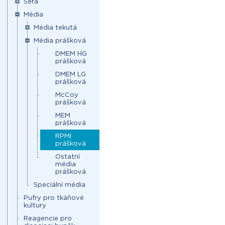
Séra
Média
Média tekutá
Média prášková
DMEM HG
prášková
DMEM LG
prášková
McCoy
prášková
MEM
prášková
RPMI
prášková
Ostatní
média
prášková
Speciální média
Pufry pro tkáňové
kultury
Reagencie pro