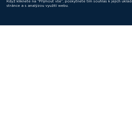
Když kliknete na “Přijmout vše”, poskytnete tím souhlas k jejich ukl
stránce a s analýzou využití webu.