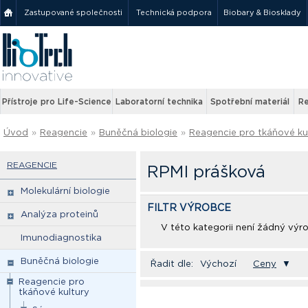
Zastupované společnosti
Technická podpora
Biobary & Biosklady
Přístroje pro Life-Science
Laboratorní technika
Spotřební materiál
Re
Úvod
»
Reagencie
»
Buněčná biologie
»
Reagencie pro tkáňové ku
REAGENCIE
RPMI prášková
Molekulární biologie
FILTR VÝROBCE
Analýza proteinů
V této kategorii není žádný výr
Imunodiagnostika
Buněčná biologie
Řadit dle:
Výchozí
Ceny
▼
Reagencie pro
tkáňové kultury