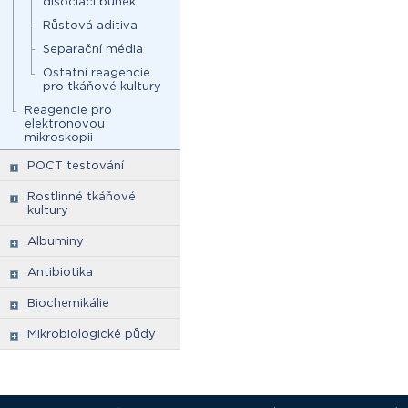
disociaci buněk
Růstová aditiva
Separační média
Ostatní reagencie
pro tkáňové kultury
Reagencie pro
elektronovou
mikroskopii
POCT testování
Rostlinné tkáňové
kultury
Albuminy
Antibiotika
Biochemikálie
Mikrobiologické půdy