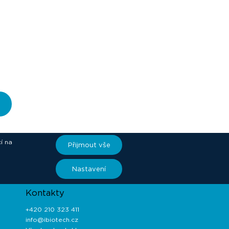
í na
Přijmout vše
ory
Nastavení
Kontakty
+420 210 323 411
info@ibiotech.cz