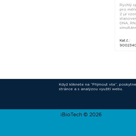
Rychlý s
pro měř
2 µl vzo
stanove
DNA, RNA
simultánní
Kat.č.:
900234
Když kliknete na “Přijmout vše”, poskytn
stránce a s analýzou využití webu.
In
iBioTech © 2026