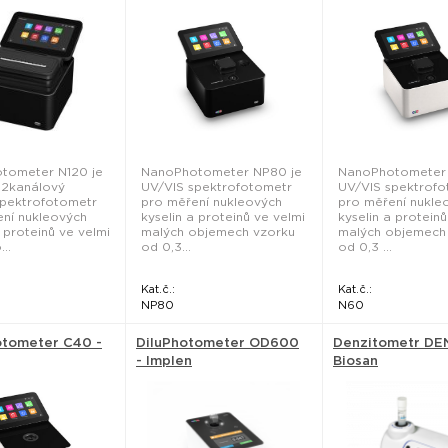
tometer N120 je
NanoPhotometer NP80 je
NanoPhotometer 
 12kanálový
UV/VIS spektrofotometr
UV/VIS spektrofo
spektrofotometr
pro měření nukleových
pro měření nukle
ní nukleových
kyselin a proteinů ve velmi
kyselin a proteinů
a proteinů ve velmi
malých objemech vzorku
malých objemech
..
od 0,3...
od 0,3 ...
Kat.č.:
Kat.č.:
NP80
N60
tometer C40 -
DiluPhotometer OD600
Denzitometr DEN
- Implen
Biosan