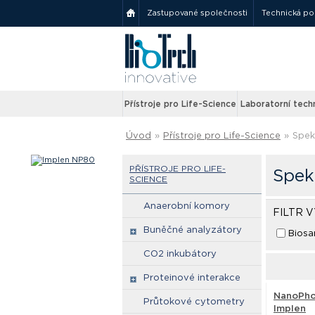
Zastupované společnosti
Technická p
Přístroje pro Life-Science
Laboratorní tech
Úvod
»
Přístroje pro Life-Science
»
Spek
PŘÍSTROJE PRO LIFE-
Spek
SCIENCE
Anaerobní komory
FILTR 
Buněčné analyzátory
Biosa
CO2 inkubátory
Proteinové interakce
NanoPho
Průtokové cytometry
Implen