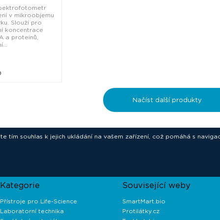
pektrofotometr
ení v mikroobjemu
rku. Slouží pro
ní koncentrace
 a proteinů,
...
0
Načíst další produkty
ete tím souhlas k jejich ukládání na vašem zařízení, což pomáhá s navigac
novative technologies for your laborat
Kategorie
Související weby
Přístroje pro Life-Science
SmartMart.bio
Laboratorní technika
Protilátky.cz