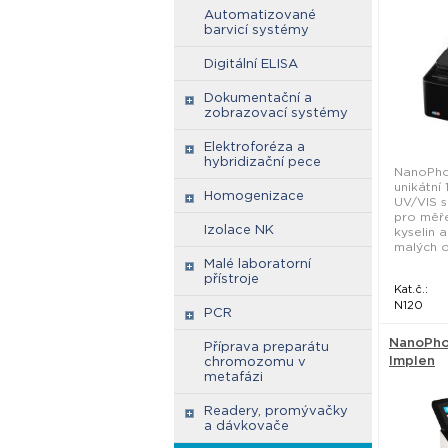
Automatizované
barvicí systémy
Digitální ELISA
Dokumentační a
zobrazovací systémy
Elektroforéza a
hybridizační pece
NanoPho
unikátní
Homogenizace
UV/VIS 
pro měře
Izolace NK
kyselin 
malých o.
Malé laboratorní
přístroje
Kat.č.:
N120
PCR
NanoPho
Příprava preparátu
Implen
chromozomu v
metafázi
Readery, promývačky
a dávkovače