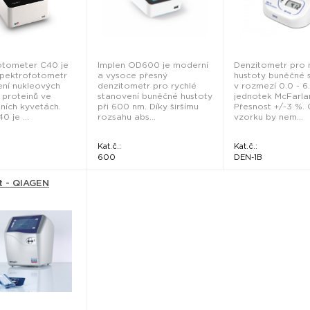
tometer C40 je
Implen OD600 je moderní
Denzitometr pro 
spektrofotometr
a vysoce přesný
hustoty buněčné 
ní nukleových
denzitometr pro rychlé
v rozmezí 0.0 - 6
a proteinů ve
stanovení buněčné hustoty
jednotek McFarla
ních kyvetách.
při 600 nm. Díky širšímu
Přesnost +/-3 %.
 je ...
rozsahu abs...
vzorku by nem...
Kat.č.:
Kat.č.:
600
DEN-1B
t - QIAGEN