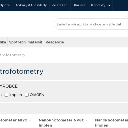
odpora
Biobary & Biosklady
Ke stažení
Kariéra
Kontakty
nika
Spotřební materiál
Reagencie
trofotometry
trofotometry
VÝROBCE
n
Implen
QIAGEN
tometer N120 -
NanoPhotometer NP80 -
NanoPhotometer
Implen
Implen