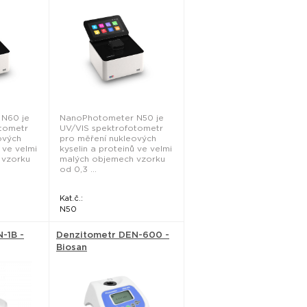
N60 je
NanoPhotometer N50 je
tometr
UV/VIS spektrofotometr
ových
pro měření nukleových
 ve velmi
kyselin a proteinů ve velmi
 vzorku
malých objemech vzorku
od 0,3 ...
Kat.č.:
N50
-1B -
Denzitometr DEN-600 -
Biosan