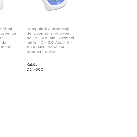
měření
Kompaktní a přenosný
suspenze
denzitometr s vlnovou
.0
délkou 600 nm. Rozmezí
nda.
měření 0 – 3.0 Abs / 0 -
 Objem
16.00 McF. Napájení
pomocí dobíjec...
Kat.č.:
DEN-600