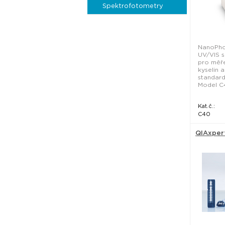
Spektrofotometry
NanoPho
UV/VIS 
pro měře
kyselin 
standard
Model C40
Kat.č.:
C40
QIAxper