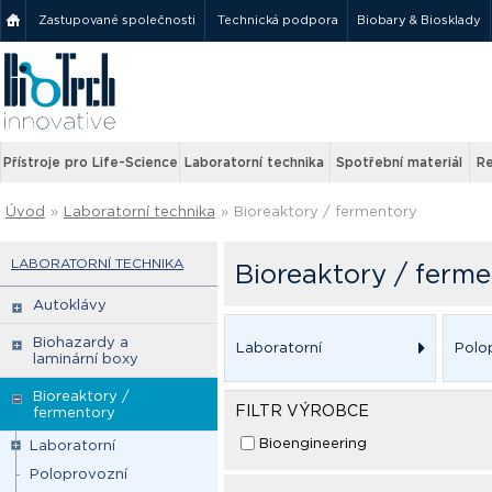
Zastupované společnosti
Technická podpora
Biobary & Biosklady
Přístroje pro Life-Science
Laboratorní technika
Spotřební materiál
Re
Úvod
»
Laboratorní technika
»
Bioreaktory / fermentory
LABORATORNÍ TECHNIKA
Bioreaktory / ferm
Autoklávy
Biohazardy a
Laboratorní
Polo
laminární boxy
Bioreaktory /
FILTR VÝROBCE
fermentory
Bioengineering
Laboratorní
Poloprovozní