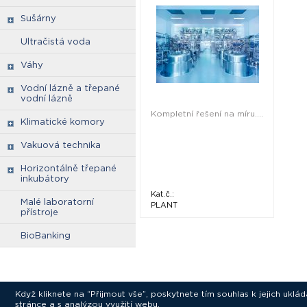
Sušárny
Ultračistá voda
Váhy
Vodní lázně a třepané
vodní lázně
Kompletní řešení na míru....
Klimatické komory
Vakuová technika
Horizontálně třepané
inkubátory
Kat.č.:
Malé laboratorní
PLANT
přístroje
BioBanking
Když kliknete na “Přijmout vše”, poskytnete tím souhlas k jejich ukl
stránce a s analýzou využití webu.