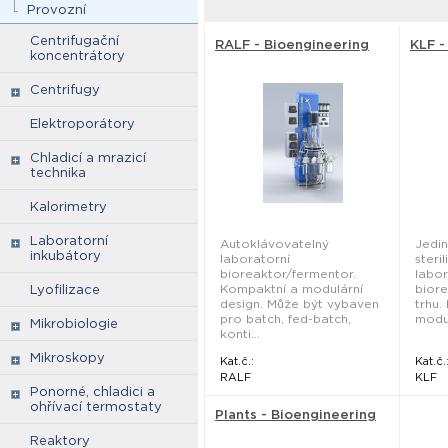
Provozní
Centrifugační
RALF - Bioengineering
KLF -
koncentrátory
Centrifugy
Elektroporátory
Chladicí a mrazicí
technika
Kalorimetry
Laboratorní
Autoklávovatelný
Jedin
inkubátory
laboratorní
steri
bioreaktor/fermentor.
labor
Kompaktní a modulární
bior
Lyofilizace
design. Může být vybaven
trhu.
pro batch, fed-batch,
modul
Mikrobiologie
konti...
Mikroskopy
Kat.č.:
Kat.č.
RALF
KLF
Ponorné, chladici a
ohřívací termostaty
Plants - Bioengineering
Reaktory