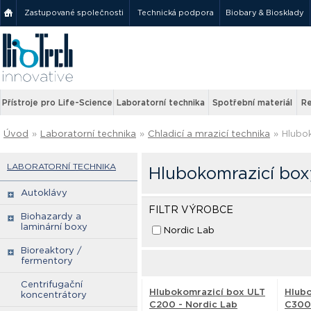
Zastupované společnosti
Technická podpora
Biobary & Biosklady
Přístroje pro Life-Science
Laboratorní technika
Spotřební materiál
Re
Úvod
»
Laboratorní technika
»
Chladicí a mrazicí technika
»
Hlubo
LABORATORNÍ TECHNIKA
Hlubokomrazicí box
Autoklávy
FILTR VÝROBCE
Biohazardy a
laminární boxy
Nordic Lab
Bioreaktory /
fermentory
Centrifugační
Hlubokomrazicí box ULT
Hlubo
koncentrátory
C200 - Nordic Lab
C300 