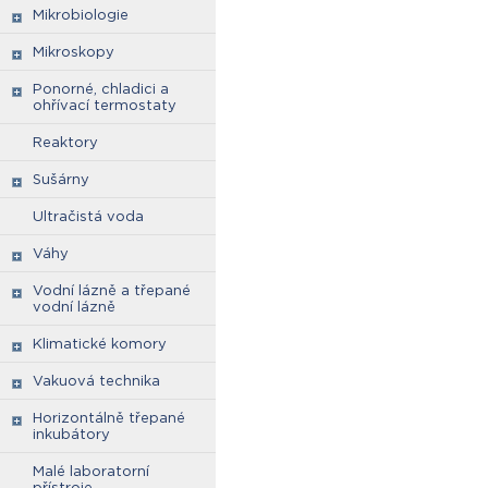
Mikrobiologie
Mikroskopy
Ponorné, chladici a
ohřívací termostaty
Reaktory
Sušárny
Ultračistá voda
Váhy
Vodní lázně a třepané
vodní lázně
Klimatické komory
Vakuová technika
Horizontálně třepané
inkubátory
Malé laboratorní
přístroje