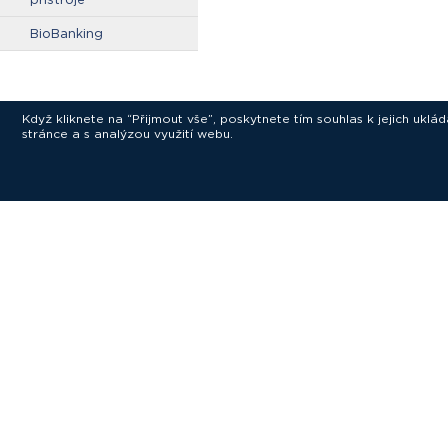
BioBanking
Když kliknete na “Přijmout vše”, poskytnete tím souhlas k jejich ukl
stránce a s analýzou využití webu.