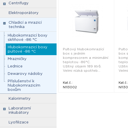
Centrifugy
Elektroporátory
Chladicí a mrazicí
technika
Hlubokomrazicí boxy
skříňové -86 °C
Hlubokomrazicí boxy
Pultový hlubokomrazící
Pulto
pultové -86 °C
box s jedním
box s
kompresorem a minimální
komp
Mrazničky
teplotou -86°C.
teplo
Lednice
Užitný objem 189 litrů.
Užitn
Velmi nízká spotřeb...
Velmi
Dewarovy nádoby
Příslušenství k
Kat.č.:
Kat.č.
hlubokomrazicím
N113002
N113
boxům
Kalorimetry
Laboratorní
inkubátory
Lyofilizace