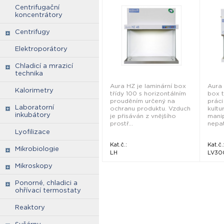
Centrifugační
koncentrátory
Centrifugy
Elektroporátory
Chladicí a mrazicí
technika
Aura HZ je laminární box
Aura 
Kalorimetry
třídy 100 s horizontálním
box t
prouděním určený na
práci
Laboratorní
ochranu produktu. Vzduch
kultu
inkubátory
je přisáván z vnějšího
manip
prostř...
nepa
Lyofilizace
Kat.č.:
Kat.č.
Mikrobiologie
LH
LV30
Mikroskopy
Ponorné, chladici a
ohřívací termostaty
Reaktory