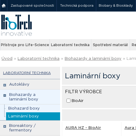
Zastupované společnosti
Technická podpora
Biobary & Biosklady
Přístroje pro Life-Science
Laboratorní technika
Spotřební materiál
Re
Úvod
»
Laboratorní technika
»
Biohazardy a laminární boxy
»
Lami
LABORATORNÍ TECHNIKA
Laminární boxy
Autoklávy
FILTR VÝROBCE
Biohazardy a
laminární boxy
BioAir
Biohazard boxy
Laminární boxy
Bioreaktory /
AURA HZ - BioAir
Aura 
fermentory