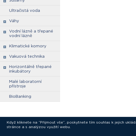
Sušárny
Ultračistá voda
Váhy
Vodní lázně a třepané
vodní lázně
Klimatické komory
Vakuová technika
Horizontálně třepané
inkubátory
Malé laboratorní
přístroje
BioBanking
Když kliknete na “Přijmout vše”, poskytnete tím souhlas k jejich ukl
stránce a s analýzou využití webu.