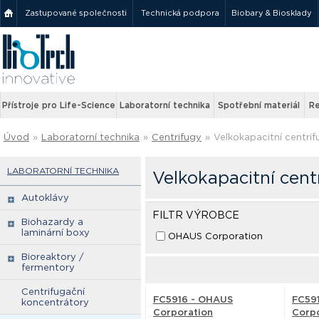
Zastupované společnosti
Technická podpora
Biobary & Biosklady
Přístroje pro Life-Science
Laboratorní technika
Spotřební materiál
Re
Úvod
»
Laboratorní technika
»
Centrifugy
»
Velkokapacitní centrif
LABORATORNÍ TECHNIKA
Velkokapacitní cent
Autoklávy
FILTR VÝROBCE
Biohazardy a
laminární boxy
OHAUS Corporation
Bioreaktory /
fermentory
Centrifugační
FC5916 - OHAUS
FC59
koncentrátory
Corporation
Corp