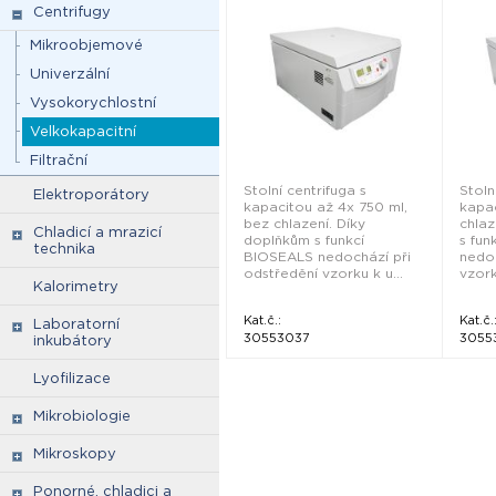
Centrifugy
Mikroobjemové
Univerzální
Vysokorychlostní
Velkokapacitní
Filtrační
Stolní centrifuga s
Stoln
Elektroporátory
kapacitou až 4x 750 ml,
kapac
bez chlazení. Díky
chlaz
Chladicí a mrazicí
doplňkům s funkcí
s fun
technika
BIOSEALS nedochází při
nedoc
odstředění vzorku k u...
vzork
Kalorimetry
Kat.č.:
Kat.č.
Laboratorní
30553037
3055
inkubátory
Lyofilizace
Mikrobiologie
Mikroskopy
Ponorné, chladici a