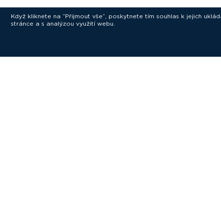
Když kliknete na “Přijmout vše”, poskytnete tím souhlas k jejich ukl
stránce a s analýzou využití webu.