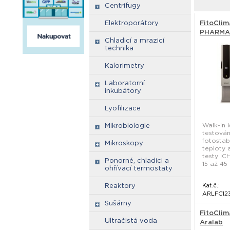
Centrifugy
Elektroporátory
FitoClim
PHARMA 
Chladicí a mrazicí
technika
Kalorimetry
Laboratorní
inkubátory
Lyofilizace
Walk-in
Mikrobiologie
testování
fotostab
Mikroskopy
teploty 
testy IC
Ponorné, chladici a
15 až 45 °
ohřívací termostaty
Reaktory
Kat.č.:
ARLFC12
Sušárny
FitoClim
Ultračistá voda
Aralab