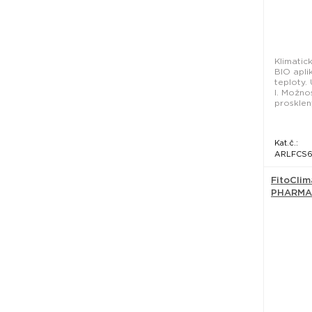
Klimatic
BIO apli
teploty.
l. Možno
prosklený
Kat.č.:
ARLFCS6
FitoCli
PHARMA 