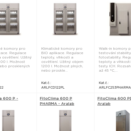
ké komory pro
Klimatické komory pro
Walk-in komory p
kace. Regulace
BIO aplikace. Regulace
testování stabilit
 osvětlení. Užitný
teploty, vlhkosti a
fotostability. Reg
00 l. Možnost
osvětlení. Užitný objem
teploty a vlhkosti
nebo prosklených
1200 l. Možnost plných,
testy ICH. Rozsah
nebo proskle...
až 45 °C,...
Kat.č.:
Kat.č.:
22
ARLFCD122PL
ARLFC253PHARMA
a 600 P -
FitoClima 600 P
FitoClima 600 P
PHARMA - Aralab
Aralab