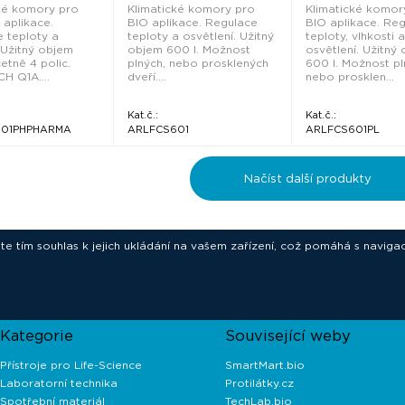
ké komory pro
Klimatické komory pro
Klimatické komor
aplikace.
BIO aplikace. Regulace
BIO aplikace. Re
 teploty a
teploty a osvětlení. Užitný
teploty, vlhkosti a
. Užitný objem
objem 600 l. Možnost
osvětlení. Užitný
etně 4 polic.
plných, nebo prosklených
600 l. Možnost pl
CH Q1A....
dveří....
nebo prosklen...
Kat.č.:
Kat.č.:
601PHPHARMA
ARLFCS601
ARLFCS601PL
Načíst další produkty
ete tím souhlas k jejich ukládání na vašem zařízení, což pomáhá s navigac
novative technologies for your laborat
Kategorie
Související weby
Přístroje pro Life-Science
SmartMart.bio
Laboratorní technika
Protilátky.cz
Spotřební materiál
TechLab.bio