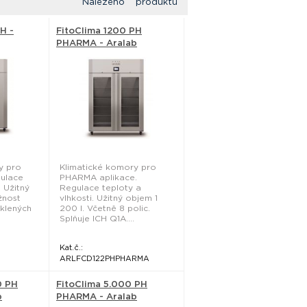
Nalezeno produktů
H -
FitoClima 1200 PH
PHARMA - Aralab
y pro
Klimatické komory pro
gulace
PHARMA aplikace.
. Užitný
Regulace teploty a
žnost
vlhkosti. Užitný objem 1
sklených
200 l. Včetně 8 polic.
Splňuje ICH Q1A....
Kat.č.:
ARLFCD122PHPHARMA
0 PH
FitoClima 5.000 PH
b
PHARMA - Aralab