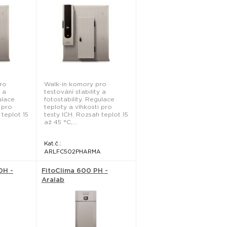
ro
Walk-in komory pro
y a
testování stability a
ulace
fotostability. Regulace
 pro
teploty a vlhkosti pro
 teplot 15
testy ICH. Rozsah teplot 15
až 45 °C,...
Kat.č.:
ARLFC502PHARMA
DH -
FitoClima 600 PH -
Aralab