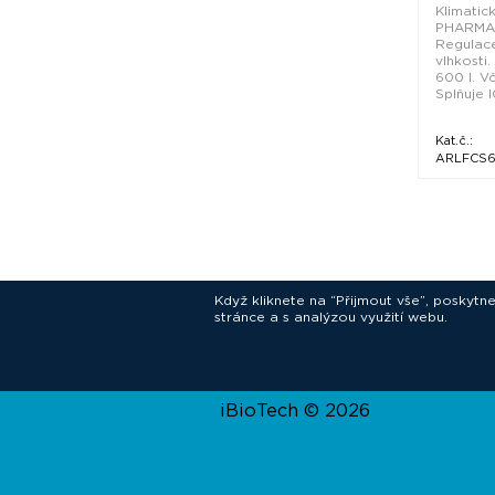
Klimatic
PHARMA 
Regulace
vlhkosti
600 l. Vč
Splňuje I
Kat.č.:
ARLFCS
Když kliknete na “Přijmout vše”, poskytn
stránce a s analýzou využití webu.
In
iBioTech © 2026