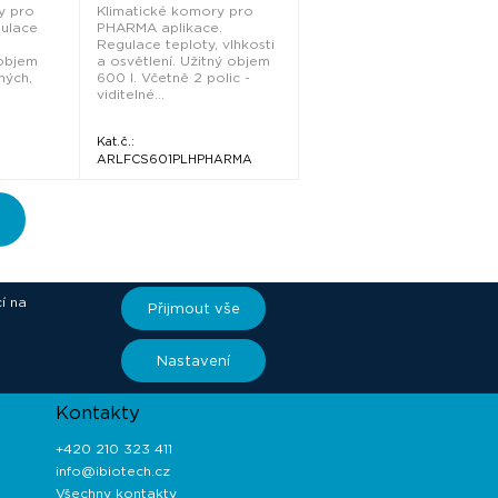
y pro
Klimatické komory pro
gulace
PHARMA aplikace.
Regulace teploty, vlhkosti
 objem
a osvětlení. Užitný objem
ných,
600 l. Včetně 2 polic -
viditelné...
Kat.č.:
ARLFCS601PLHPHARMA
í na
Přijmout vše
ory
Nastavení
Kontakty
+420 210 323 411
info@ibiotech.cz
Všechny kontakty