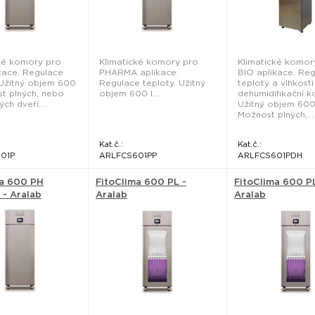
ké komory pro
Klimatické komory pro
Klimatické komor
kace. Regulace
PHARMA aplikace.
BIO aplikace. Re
 Užitný objem 600
Regulace teploty. Užitný
teploty a vlhkosti
st plných, nebo
objem 600 l....
dehumidifikační 
ch dveří....
Užitný objem 600 
Možnost plných,...
Kat.č.:
Kat.č.:
01P
ARLFCS601PP
ARLFCS601PDH
ma 600 PH
FitoClima 600 PL -
FitoClima 600 P
- Aralab
Aralab
Aralab