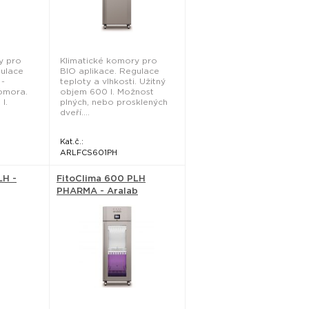
y pro
Klimatické komory pro
gulace
BIO aplikace. Regulace
 -
teploty a vlhkosti. Užitný
komora.
objem 600 l. Možnost
l.
plných, nebo prosklených
dveří....
Kat.č.:
ARLFCS601PH
LH -
FitoClima 600 PLH
PHARMA - Aralab