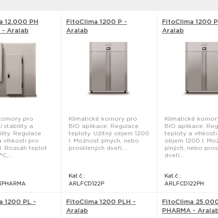
a 12.000 PH
FitoClima 1200 P -
FitoClima 1200 P
- Aralab
Aralab
Aralab
 komory pro
Klimatické komory pro
Klimatické komor
 stability a
BIO aplikace. Regulace
BIO aplikace. Re
ility. Regulace
teploty. Užitný objem 1200
teploty a vlhkosti
a vlhkosti pro
l. Možnost plných, nebo
objem 1200 l. Mo
H. Rozsah teplot
prosklených dveří....
plných, nebo pro
C,...
dveří...
Kat.č.:
Kat.č.:
3PHARMA
ARLFCD122P
ARLFCD122PH
a 1200 PL -
FitoClima 1200 PLH -
FitoClima 25.00
Aralab
PHARMA - Arala