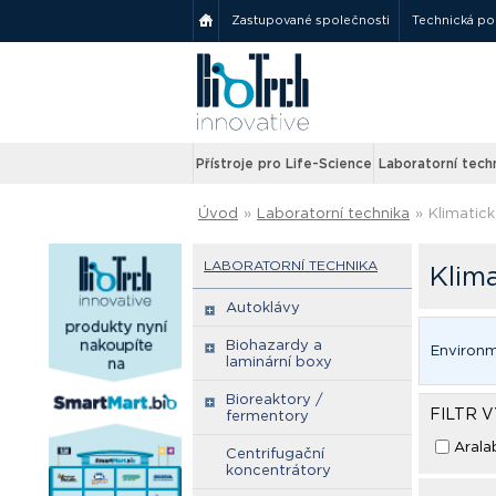
Zastupované společnosti
Technická p
Přístroje pro Life-Science
Laboratorní tech
Úvod
»
Laboratorní technika
»
Klimatic
LABORATORNÍ TECHNIKA
Klim
Autoklávy
Biohazardy a
Environm
laminární boxy
Bioreaktory /
FILTR 
fermentory
Arala
Centrifugační
koncentrátory