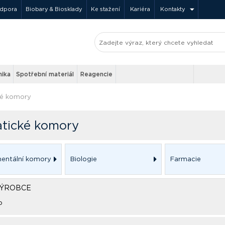
odpora
Biobary & Biosklady
Ke stažení
Kariéra
Kontakty
nika
Spotřební materiál
Reagencie
ké komory
atické komory
entální komory
Biologie
Farmacie
VÝROBCE
b