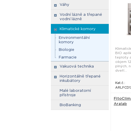
Váhy
Vodní lázně a třepané
vodní lázně
Klimatické komory
Environmentální
komory
Klimatic
Biologie
BIO apli
Farmacie
teploty a
objem 12
plných, 
Vakuová technika
dveří...
Horizontálně třepané
inkubátory
Kat.č.:
ARLFCD1
Malé laboratorní
přístroje
FitoClim
Aralab
BioBanking