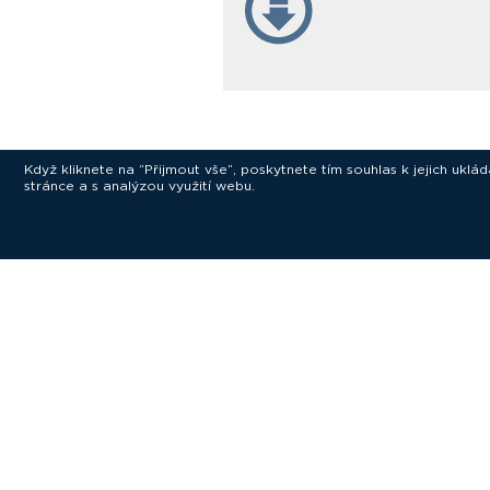
Když kliknete na “Přijmout vše”, poskytnete tím souhlas k jejich ukl
stránce a s analýzou využití webu.