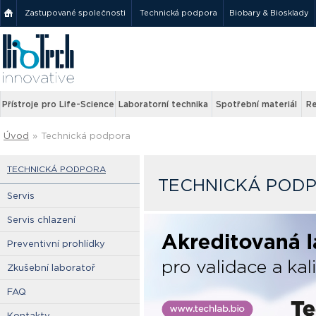
Zastupované společnosti
Technická podpora
Biobary & Biosklady
Přístroje pro Life-Science
Laboratorní technika
Spotřební materiál
Re
Úvod
»
Technická podpora
TECHNICKÁ PODPORA
TECHNICKÁ POD
Servis
Servis chlazení
Preventivní prohlídky
Zkušební laboratoř
FAQ
Kontakty