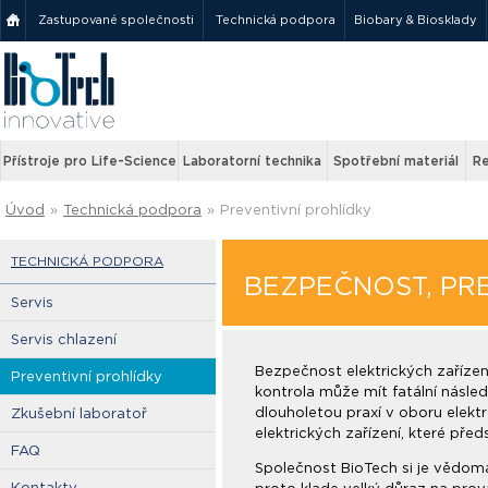
Zastupované společnosti
Technická podpora
Biobary & Biosklady
Přístroje pro Life-Science
Laboratorní technika
Spotřební materiál
Re
Úvod
»
Technická podpora
»
Preventivní prohlídky
TECHNICKÁ PODPORA
BEZPEČNOST, PRE
Servis
Servis chlazení
Bezpečnost elektrických zaříze
Preventivní prohlídky
kontrola může mít fatální násle
dlouholetou praxí v oboru elektr
Zkušební laboratoř
elektrických zařízení, které pře
FAQ
Společnost BioTech si je vědoma
Kontakty