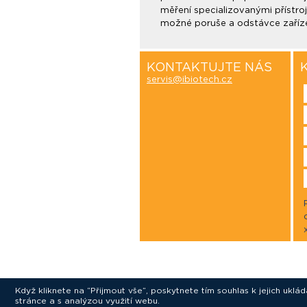
měření specializovanými přístroj
možné poruše a odstávce zaříze
KONTAKTUJTE NÁS
servis@ibiotech.cz
Když kliknete na “Přijmout vše”, poskytnete tím souhlas k jejich ukl
stránce a s analýzou využití webu.