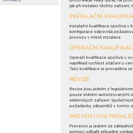
proto klade velký důraz na prov
jak při instalaci těchto zařízení,
INSTALAČNÍ KVALIFIK
Instalační kvalifikace spočívá 
konfigurace odpovídá požadovan
provozu v místě instalace.
OPERAČNÍ KVALIFIKA
Operačí kvalifikace spočívá v o
například rychlost otáčení u cen
Tato kvalifikace je prováděna se 
REVIZE
Revize jsou jedním z legislativ
pouze státem autorizovanými os
elektrických zařízení. Společno
požadavky zákazníků v tomto o
PREVENTIVNÍ PROHLÍ
Prevence je jedním ze základníc
pomoci odhalit případné vznikají