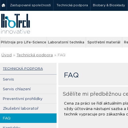
Zastupované společnosti
Technická podpora
Biobary & Biosklady
Přístroje pro Life-Science
Laboratorní technika
Spotřební materiál
Re
Úvod
»
Technická podpora
»
FAQ
TECHNICKÁ PODPORA
FAQ
Servis
Servis chlazení
Sdělíte mi předběžnou c
Preventivní prohlídky
Cena za práci se řídí aktuálním pl
Zkušební laboratoř
vždy účtována nástupní sazba a 
technik vypracuje pro zákazníka 
FAQ
Kontakty