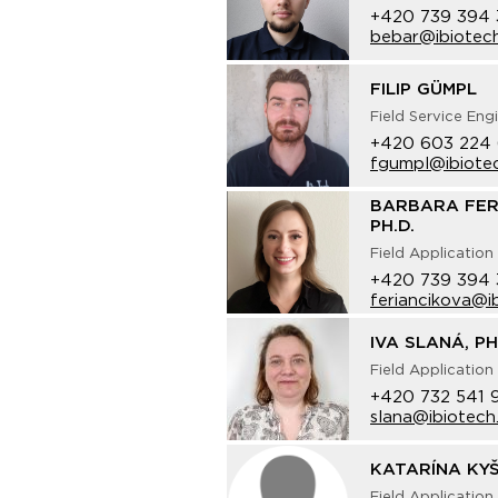
+420 739 394 
bebar@ibiotech
FILIP GÜMPL
Field Service Eng
+420 603 224
fgumpl@ibiote
BARBARA FER
PH.D.
Field Application 
+420 739 394 
feriancikova@i
IVA SLANÁ, PH
Field Application 
+420 732 541 
slana@ibiotech
KATARÍNA KY
Field Application 