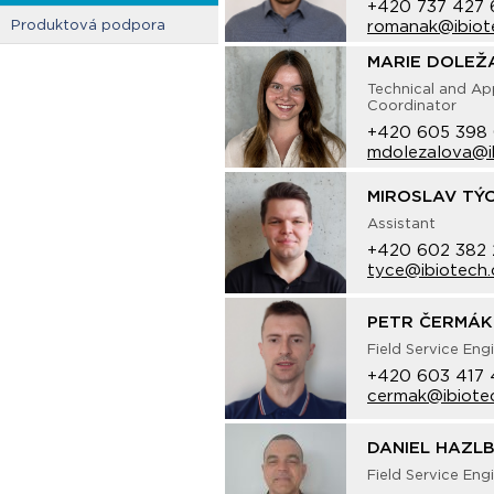
+420 737 427 
Produktová podpora
romanak@ibiot
MARIE DOLEŽ
Technical and Ap
Coordinator
+420 605 398
mdolezalova@i
MIROSLAV TÝ
Assistant
+420 602 382 
tyce@ibiotech.
PETR ČERMÁK
Field Service Eng
+420 603 417
cermak@ibiote
DANIEL HAZL
Field Service Eng