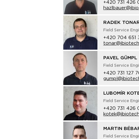
+420 731 426 
hazlbauer@ibio
RADEK TONA
Field Service Eng
+420 704 651 
tonar@ibiotech
PAVEL GÜMPL
Field Service Eng
+420 731 127 
gumpl@ibiotec
LUBOMÍR KOT
Field Service Eng
+420 731 426 
kotek@ibiotech
MARTIN BÉBA
Field Service Eng