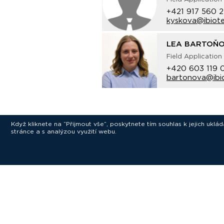
+421 917 560 
kyskova@ibiote
LEA BARTOŇ
Field Application 
+420 603 119 
bartonova@ibi
Když kliknete na “Přijmout vše”, poskytnete tím souhlas k jejich ukl
stránce a s analýzou využití webu.