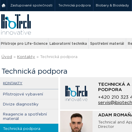
Zastupované společnosti
Technická podpora
Biobary & Biosklady
Přístroje pro Life-Science
Laboratorní technika
Spotřební materiál
Re
Úvod
»
Kontakty
»
Technická podpora
Technická podpora
KONTAKTY
TECHNICKÁ A 
PODPORA
Přístrojové vybavení
+420 210 323 
servis@ibiotech
Divize diagnostiky
Reagencie a spotřební
ADAM ROMAŇ
materiál
Technical and Ap
Director
Technická podpora