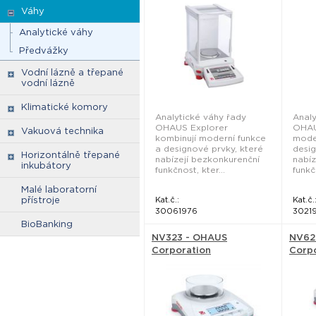
Váhy
Analytické váhy
Předvážky
Vodní lázně a třepané
vodní lázně
Klimatické komory
Analytické váhy řady
Analy
OHAUS Explorer
OHAU
Vakuová technika
kombinují moderní funkce
mode
a designové prvky, které
desig
Horizontálně třepané
nabízejí bezkonkurenční
nabíz
inkubátory
funkčnost, kter...
funkčn
Malé laboratorní
přístroje
Kat.č.:
Kat.č.
30061976
3021
BioBanking
NV323 - OHAUS
NV62
Corporation
Corp