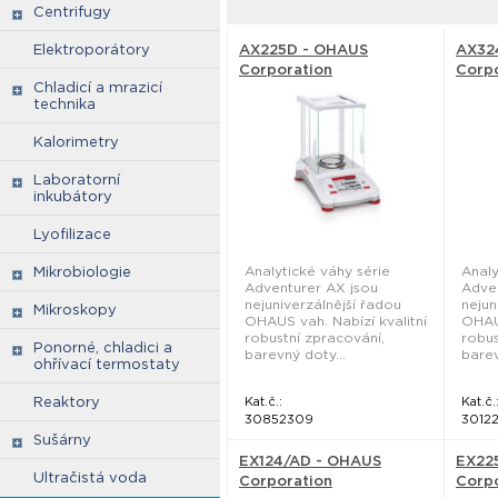
Centrifugy
Elektroporátory
AX225D - OHAUS
AX32
Corporation
Corp
Chladicí a mrazicí
technika
Kalorimetry
Laboratorní
inkubátory
Lyofilizace
Analytické váhy série
Analy
Mikrobiologie
Adventurer AX jsou
Adve
nejuniverzálnější řadou
nejun
Mikroskopy
OHAUS vah. Nabízí kvalitní
OHAUS
robustní zpracování,
robus
Ponorné, chladici a
barevný doty...
barev
ohřívací termostaty
Reaktory
Kat.č.:
Kat.č.
30852309
3012
Sušárny
EX124/AD - OHAUS
EX22
Ultračistá voda
Corporation
Corp