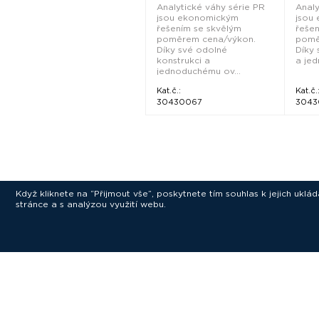
Analytické váhy série PR
Analy
jsou ekonomickým
jsou
řešením se skvělým
řeše
poměrem cena/výkon.
pomě
Díky své odolné
Díky 
konstrukci a
a jed
jednoduchému ov...
Kat.č.:
Kat.č.
30430067
3043
Když kliknete na “Přijmout vše”, poskytnete tím souhlas k jejich ukl
stránce a s analýzou využití webu.