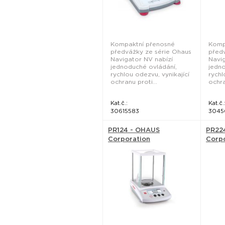
Kompaktní přenosné
Komp
předvážky ze série Ohaus
před
Navigator NV nabízí
Navig
jednoduché ovládání,
jedno
rychlou odezvu, vynikající
rychl
ochranu proti...
ochra
Kat.č.:
Kat.č.
30615583
3045
PR124 - OHAUS
PR22
Corporation
Corp