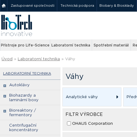
Zastupované společnosti
Technická podpora
Biobary & Biosklady
Přístroje pro Life-Science
Laboratorní technika
Spotřební materiál
Re
Úvod
»
Laboratorní technika
»
Váhy
LABORATORNÍ TECHNIKA
Váhy
Autoklávy
Biohazardy a
Analytické váhy
Před
laminární boxy
Bioreaktory /
FILTR VÝROBCE
fermentory
OHAUS Corporation
Centrifugační
koncentrátory