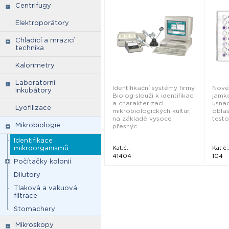
Centrifugy
Elektroporátory
Chladicí a mrazicí
technika
Kalorimetry
Laboratorní
Identifikační systémy firmy
Nové 
inkubátory
Biolog slouží k identifikaci
jamko
a charakterizaci
usnad
Lyofilizace
mikrobiologických kultur,
oblas
na základě vysoce
testov
Mikrobiologie
přesnýc...
Identifikace
mikroorganismů
Kat.č.:
Kat.č.
41404
104
Počítačky kolonií
Dilutory
Tlaková a vakuová
filtrace
Stomachery
Mikroskopy