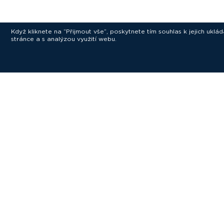
Když kliknete na “Přijmout vše”, poskytnete tím souhlas k jejich ukl
stránce a s analýzou využití webu.