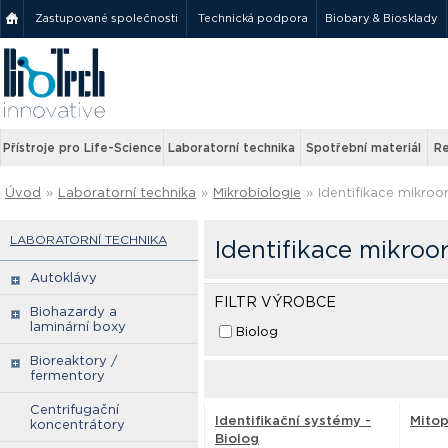
Zastupované společnosti
Technická podpora
Biobary & Biosklady
Přístroje pro Life-Science
Laboratorní technika
Spotřební materiál
Re
Úvod
»
Laboratorní technika
»
Mikrobiologie
»
Identifikace mikro
LABORATORNÍ TECHNIKA
Identifikace mikro
Autoklávy
FILTR VÝROBCE
Biohazardy a
laminární boxy
Biolog
Bioreaktory /
fermentory
Centrifugační
Identifikační systémy -
Mitop
koncentrátory
Biolog