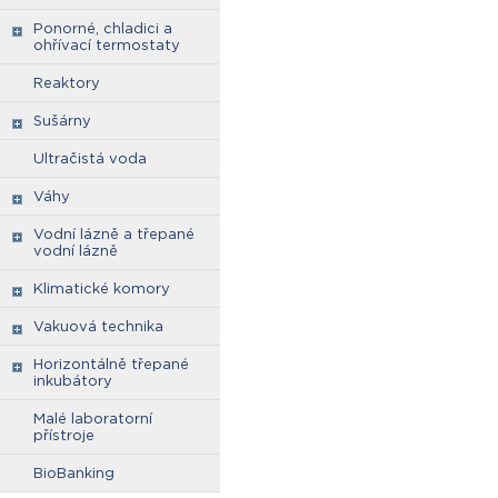
Ponorné, chladici a
ohřívací termostaty
Reaktory
Sušárny
Ultračistá voda
Váhy
Vodní lázně a třepané
vodní lázně
Klimatické komory
Vakuová technika
Horizontálně třepané
inkubátory
Malé laboratorní
přístroje
BioBanking