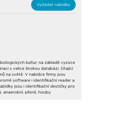
Vyžádat nabídku
robiologických kultur, na základě vysoce
i s velice širokou databází, čítající
mů na světě. V nabídce firmy jsou
romě software i identifikační reader a
ídky jsou i identifikační destičky pro
 anaerobní, plísně, houby.