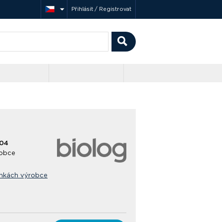
Přihlásit / Registrovat
404
obce
ánkách výrobce