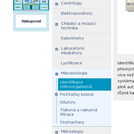
Centrifugy
Elektroporátory
Chladicí a mrazicí
technika
Kalorimetry
Laboratorní
inkubátory
Lyofilizace
Identifi
přesných
Mikrobiologie
více než
systémy 
Identifikace
mikroorganismů
plně aut
různé ka
Počítačky kolonií
Dilutory
Tlaková a vakuová
filtrace
Stomachery
Mikroskopy