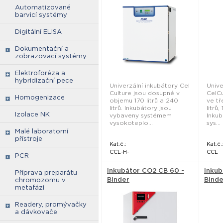
vysokoteplotní
dekon
Automatizované
dekontaminací 180˚C -
ESCO
barvicí systémy
ESCO
Digitální ELISA
Dokumentační a
zobrazovací systémy
Elektroforéza a
hybridizační pece
Univerzální inkubátory Cel
Unive
Culture jsou dosupné v
CelCu
Homogenizace
objemu 170 litrů a 240
ve tř
litrů. Inkubátory jsou
litrů,
Izolace NK
vybaveny systémem
Inkub
vysokoteplo...
sys...
Malé laboratorní
přístroje
Kat.č.:
Kat.č.
CCL-H-
CCL
PCR
Inkubátor CO2 CB 60 -
Inkub
Příprava preparátu
Binder
Binde
chromozomu v
metafázi
Readery, promývačky
a dávkovače