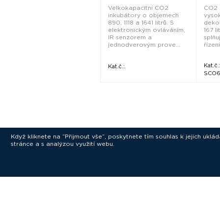
Velkokapacitní CO2
CO2 
inkubátory o objemech
vyso
890, 1118 a 1641 litrů. S
deko
elektronickým ovláváním,
167 l
IR senzorem a
splňu
jednodverovým prove...
řízen
Kat.č.
Kat.č.:
SCO
Když kliknete na “Přijmout vše”, poskytnete tím souhlas k jejich ukl
stránce a s analýzou využití webu.