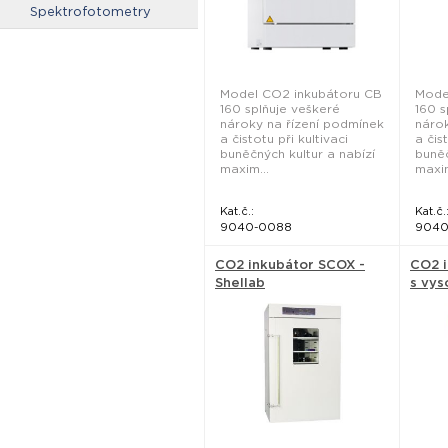
Spektrofotometry
Model CO2 inkubátoru CB
Mode
160 splňuje veškeré
160 s
nároky na řízení podmínek
nárok
a čistotu při kultivaci
a čis
buněčných kultur a nabízí
buněč
maxim...
maxim
Kat.č.:
Kat.č.
9040-0088
9040
CO2 inkubátor SCOX -
CO2 
Shellab
s vys
dekon