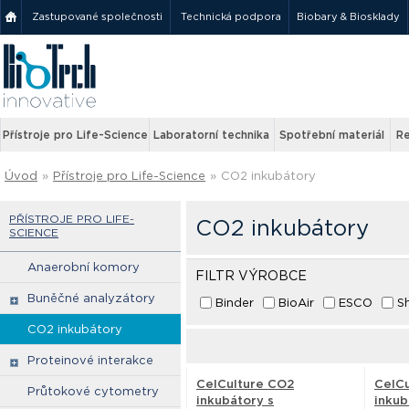
Zastupované společnosti
Technická podpora
Biobary & Biosklady
Přístroje pro Life-Science
Laboratorní technika
Spotřební materiál
Re
Úvod
»
Přístroje pro Life-Science
»
CO2 inkubátory
PŘÍSTROJE PRO LIFE-
CO2 inkubátory
SCIENCE
Anaerobní komory
FILTR VÝROBCE
Buněčné analyzátory
Binder
BioAir
ESCO
S
CO2 inkubátory
Proteinové interakce
CelCulture CO2
CelC
Průtokové cytometry
inkubátory s
inkub