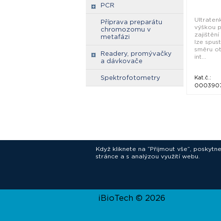
PCR
Ultraten
Příprava preparátu
výškou 
chromozomu v
zajištění
metafázi
lze spus
směru ot
Readery, promývačky
int...
a dávkovače
Spektrofotometry
Kat.č.:
000390
Když kliknete na “Přijmout vše”, poskytn
stránce a s analýzou využití webu.
In
iBioTech © 2026