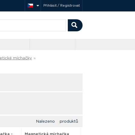
Přihlásit / Registrovat
etické míchačky
»
Nalezeno produktů
ačka -
Magnetická míchačka