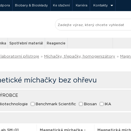
odpora
Biobary & Biosklady
Ke stažení
Kariéra
Kontakty
nika
Spotřební materiál
Reagencie
laboratorní přístroje
»
Míchačky, třepačky, homogenizátory
»
Magn
etické míchačky bez ohřevu
VÝROBCE
iotechnologie
Benchmark Scientific
Biosan
IKA
ab SM-01
Magnetická míchačka -
Magnetická mích