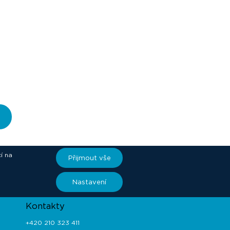
í na
Přijmout vše
ory
Nastavení
Kontakty
+420 210 323 411