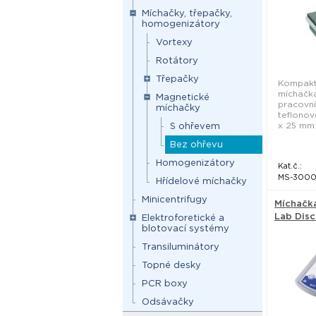
Míchačky, třepačky,
homogenizátory
Vortexy
Rotátory
Třepačky
Kompakt
míchačk
Magnetické
pracovní
míchačky
teflonov
x 25 mm..
S ohřevem
Bez ohřevu
Homogenizátory
Kat.č.:
MS-300
Hřídelové míchačky
Minicentrifugy
Míchačk
Lab Disc
Elektroforetické a
blotovací systémy
Transiluminátory
Topné desky
PCR boxy
Odsávačky