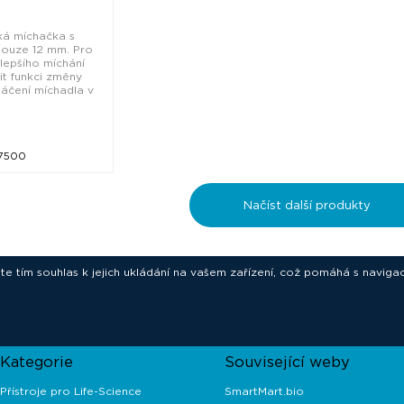
ká míchačka s
pouze 12 mm. Pro
 lepšího míchání
tit funkci změny
áčení míchadla v
7500
Načíst další produkty
ete tím souhlas k jejich ukládání na vašem zařízení, což pomáhá s navigac
novative technologies for your laborat
Kategorie
Související weby
Přístroje pro Life-Science
SmartMart.bio