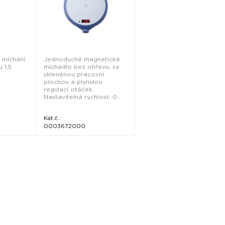
 míchání
Jednoduché magnetické
 1,5
míchadlo bez ohřevu, se
skleněnou pracovní
plochou a plynulou
regulací otáček.
Nastavitelná rychlost: 0...
Kat.č.:
0003672000