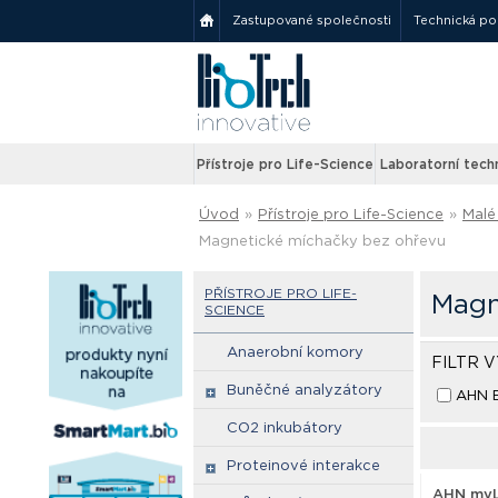
Zastupované společnosti
Technická p
Přístroje pro Life-Science
Laboratorní tech
Úvod
»
Přístroje pro Life-Science
»
Malé 
Magnetické míchačky bez ohřevu
PŘÍSTROJE PRO LIFE-
Magn
SCIENCE
Anaerobní komory
FILTR 
Buněčné analyzátory
AHN B
CO2 inkubátory
Proteinové interakce
AHN myL