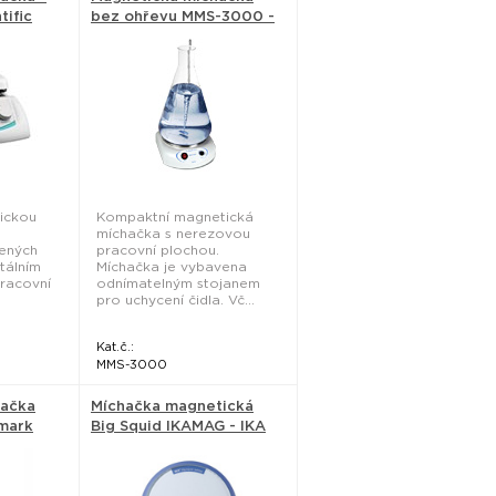
tific
bez ohřevu MMS-3000 -
Biosan
ickou
Kompaktní magnetická
.
míchačka s nerezovou
ených
pracovní plochou.
tálním
Míchačka je vybavena
pracovní
odnímatelným stojanem
pro uchycení čidla. Vč...
Kat.č.:
MMS-3000
hačka
Míchačka magnetická
mark
Big Squid IKAMAG - IKA