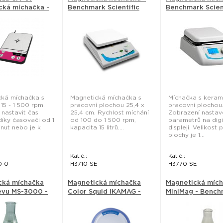
cká míchačka -
Benchmark Scientific
Benchmark Scien
technologie
cká míchačka s
Magnetická míchačka s
Míchačka s keram
 15 - 1 500 rpm.
pracovní plochou 25,4 x
pracovní plochou
nastavit čas
25,4 cm. Rychlost míchání
Zobrazení nastav
díky časovači od 1
od 100 do 1 500 rpm,
parametrů na digi
nut nebo je k
kapacita 15 litrů....
displeji. Velikost 
plochy je 1...
Kat.č.:
Kat.č.:
0-0
H3710-SE
H3770-SE
cká míchačka
Magnetická míchačka
Magnetická míc
evu MS-3000 -
Color Squid IKAMAG -
MiniMag - Bench
IKA
Scientific