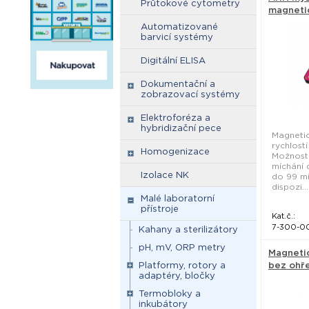
Průtokové cytometry
magneti
AHN Bio
Automatizované
barvicí systémy
Digitální ELISA
Dokumentační a
zobrazovací systémy
Elektroforéza a
hybridizační pece
Magneti
rychlostí
Homogenizace
Možnost 
míchání 
Izolace NK
do 99 mi
dispozi...
Malé laboratorní
přístroje
Kat.č.:
7-300-0
Kahany a sterilizátory
pH, mV, ORP metry
Magneti
Platformy, rotory a
bez ohř
adaptéry, bločky
Biosan
Termobloky a
inkubátory