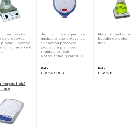
ní magnetická
Jednoduché magnetické
Malá míchačka na
a s nerezovou
míchadlo bez ohřevu, se
kapalin do objemu
 plochou. Včetně
skleněnou pracovní
litru....
ého míchadélka 6
plochou a plynulou
..
regulací otáček.
Nastavitelná rychlost: 0...
Kat.č.:
Kat.č.:
0
0003671000
S1005-E
a magnetická
 - IKA