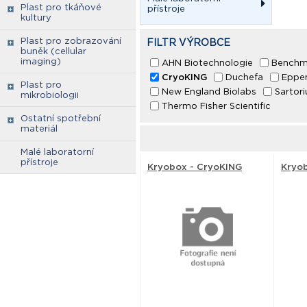
Plast pro tkáňové
přístroje
kultury
Plast pro zobrazování
FILTR VÝROBCE
buněk (cellular
imaging)
AHN Biotechnologie
Benchma
CryoKING
Duchefa
Eppe
Plast pro
New England Biolabs
Sartor
mikrobiologii
Thermo Fisher Scientific
Ostatní spotřební
materiál
Malé laboratorní
přístroje
Kryobox - CryoKING
Kryob