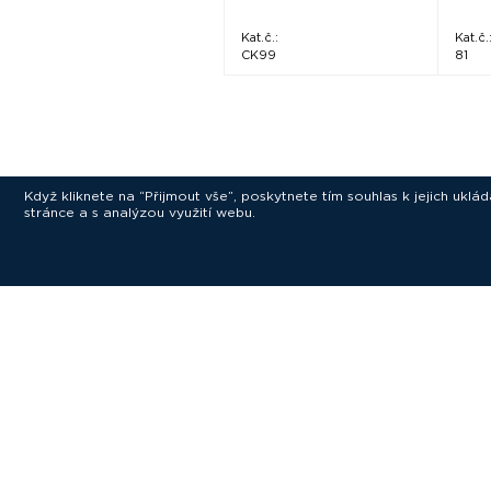
Kat.č.:
Kat.č.
CK99
81
Když kliknete na “Přijmout vše”, poskytnete tím souhlas k jejich ukl
stránce a s analýzou využití webu.