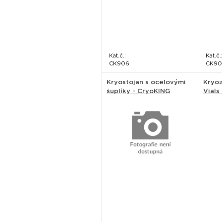
Kat.č.:
Kat.č.
CK906
CK90
Kryostojan s ocelovými
Kryo
šuplíky - CryoKING
Vials