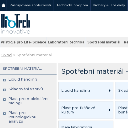
Zastupované společnosti
Technická podpora
Biobary & Biosklady
Přístroje pro Life-Science
Laboratorní technika
Spotřební materiál
Re
Úvod
»
Spotřební materiál
SPOTŘEBNÍ MATERIÁL
Spotřební materiál
Liquid handling
Skladování vzorků
Liquid handling
Skla
Plast pro molekulární
biologii
Plast pro tkáňové
Plas
kultury
buněk
Plast pro
imunologickou
analýzu
Malé laboratorní