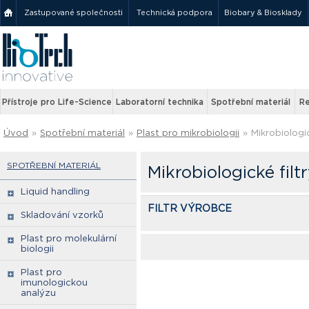
Zastupované společnosti
Technická podpora
Biobary & Biosklady
Přístroje pro Life-Science
Laboratorní technika
Spotřební materiál
Re
Úvod
»
Spotřební materiál
»
Plast pro mikrobiologii
»
Mikrobiologic
SPOTŘEBNÍ MATERIÁL
Mikrobiologické filt
Liquid handling
FILTR VÝROBCE
Skladování vzorků
Plast pro molekulární
biologii
Plast pro
imunologickou
analýzu