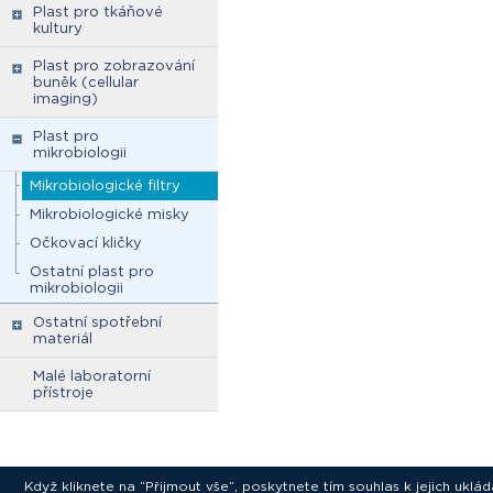
Plast pro tkáňové
kultury
Plast pro zobrazování
buněk (cellular
imaging)
Plast pro
mikrobiologii
Mikrobiologické filtry
Mikrobiologické misky
Očkovací kličky
Ostatní plast pro
mikrobiologii
Ostatní spotřební
materiál
Malé laboratorní
přístroje
Když kliknete na “Přijmout vše”, poskytnete tím souhlas k jejich ukl