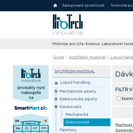
Zastupované společnosti
Technická p
Přístroje pro Life-Science
Laboratorní tech
Úvod
»
Spotřební materiál
»
Liquid hand
SPOTŘEBNÍ MATERIÁL
Dávk
Liquid handling
FILTR 
Mechanické pipety
Eppe
Elektronické pipety
Dávkovače
Mechanické
Elektronické
Multipet
Pipetory
Eppendo