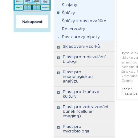
Stojany
Špičky
Špičky k dávkovačům
Rezervoáry
Pasteurovy pipety
Skladování vzorků
Tyto ele
Plast pro molekulární
dávkova
biologii
snadnou 
během d
širokou 
Plast pro
kombinac
imunologickou
Comb
analýzu
Kat.č.:
Plast pro tkáňové
ED4987
kultury
Plast pro zobrazování
buněk (cellular
imaging)
Plast pro
mikrobiologii