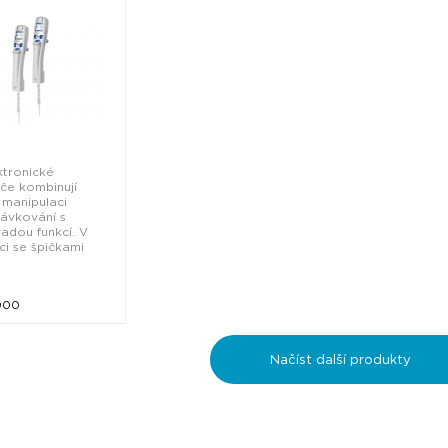
ktronické
če kombinují
manipulaci
ávkování s
řadou funkcí. V
i se špičkami
000
Načíst další produkty