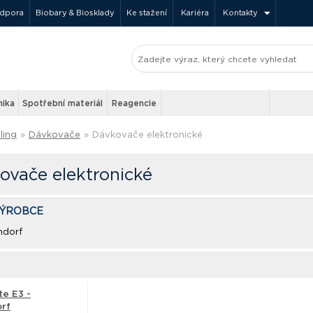
odpora
Biobary & Biosklady
Ke stažení
Kariéra
Kontakty
nika
Spotřební materiál
Reagencie
ling
»
Dávkovače
»
Dávkovače elektronické
ovače elektronické
VÝROBCE
ndorf
te E3 -
rf