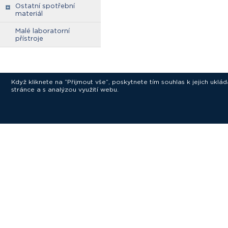
Ostatní spotřební
materiál
Malé laboratorní
přístroje
Když kliknete na “Přijmout vše”, poskytnete tím souhlas k jejich ukl
stránce a s analýzou využití webu.