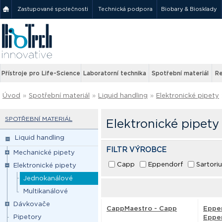
Zastupované společnosti
Technická podpora
Biobary & Biosklady
Přístroje pro Life-Science
Laboratorní technika
Spotřební materiál
Re
Úvod
»
Spotřební materiál
»
Liquid handling
»
Elektronické pipety
SPOTŘEBNÍ MATERIÁL
Elektronické pipety
Liquid handling
FILTR VÝROBCE
Mechanické pipety
Capp
Eppendorf
Sartori
Elektronické pipety
Jednokanálové
Multikanálové
Dávkovače
CappMaestro - Capp
Eppen
Pipetory
Eppe