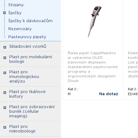
Stojany
Špičky
Špičky k dávkovačům
Rezervoáry
Pasteurovy pipety
Skladování vzorků
Řada pipet CappMaestro
Elekt
Plast pro molekulární
je vybavena OLED
konti
biologii
barevným displejem,
Lze 
standardními pipetovacími
pipet
programy a
možn
Plast pro
ergonomickým designem.
zbytk
imunologickou
Dlouh
analýzu
Kat.č.:
Kat.č.
Plast pro tkáňové
Na dotaz
M
ED48
kultury
Plast pro zobrazování
buněk (cellular
imaging)
Plast pro
mikrobiologii