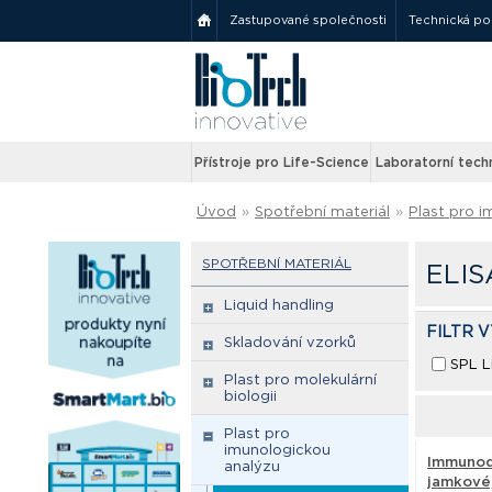
Zastupované společnosti
Technická p
Přístroje pro Life-Science
Laboratorní tech
Úvod
»
Spotřební materiál
»
Plast pro 
SPOTŘEBNÍ MATERIÁL
ELIS
Liquid handling
FILTR 
Skladování vzorků
SPL L
Plast pro molekulární
biologii
Plast pro
imunologickou
Immunod
analýzu
jamkové,