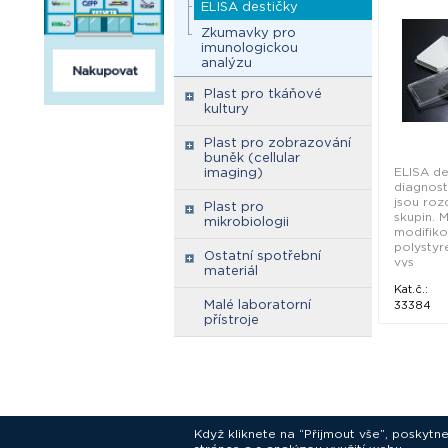
ELISA destičky
UNIBINDI
Science
Zkumavky pro
imunologickou
analýzu
Plast pro tkáňové
kultury
Plast pro zobrazování
buněk (cellular
ELISA de
imaging)
diagnost
jsou roz
Plast pro
skupin. M
mikrobiologii
modifik
polystyr
Ostatní spotřební
vys
materiál
Kat.č.:
Malé laboratorní
33384
přístroje
Když kliknete na “Přijmout vše”, poskytn