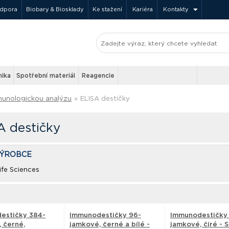
odpora
Biobary & Biosklady
Ke stažení
Kariéra
Kontakty
nika
Spotřební materiál
Reagencie
imunologickou analýzu
»
ELISA destičky
A destičky
VÝROBCE
ife Sciences
estičky 384-
Immunodestičky 96-
Immunodestičky
 černé,
jamkové, černé a bílé -
jamkové, čiré - S