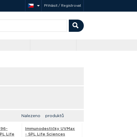
Přihlásit / Registrovat
Nalezeno produktů
 96-
Immunodestičky UVMax
PL Life
- SPL Life Sciences