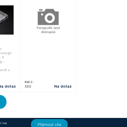
o
nologii
o 3
g -
vrch s
Kat.č.:
Na dotaz
Na dotaz
330
í na
Přijmout vše