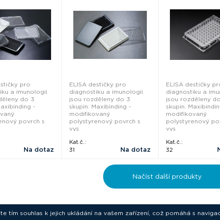
NG - SPL Life
SPL Life Sciences
Sciences
s
stičky pro
ELISA destičky pro
ELISA destičky pr
iku a imunologii
diagnostiku a imunologii
diagnostiku a imu
děleny do 3
jsou rozděleny do 3
jsou rozděleny d
axibinding -
skupin. Maxibinding -
skupin. Maxibindin
ovaný
modifikovaný
modifikovaný
enový povrch s
polystyrenový povrch s
polystyrenový po
vys
vys
Kat.č.:
Kat.č.:
Na dotaz
Na dotaz
31
32
Načíst další produkty
ete tím souhlas k jejich ukládání na vašem zařízení, což pomáhá s navigac