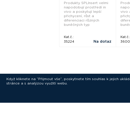
Produkty SPLInsert velmi
Produ
napodobují prostředí in
napod
vivo a poskytují lepší
vivo 
přichycení, růst a
přich
diferenciaci různých
difer
buněčných typ
buně
Kat.č.:
Kat.č.
Na dotaz
35224
3600
Když kliknete na “Přijmout vše”, poskytnete tím souhlas k jejich ukl
stránce a s analýzou využití webu.