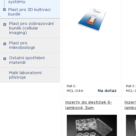
Glutamine, and Sodium
systémy
Pyruvate.) - Serana
Plast pro 3D kultivaci
buněk
Plast pro zobrazování
buněk (cellular
imaging)
Plast pro
mikrobiologii
Ostatní spotřební
materiál
Malé laboratorní
přístroje
Kat.č.:
Kat.č.
Na dotaz
MCL-044-
MCL-
Inzerty do destiček 6-
Inzer
jamkové, 3µm,
jamko
průhledné, PET
PC me
membrána - SPL Life
Scie
Sciences