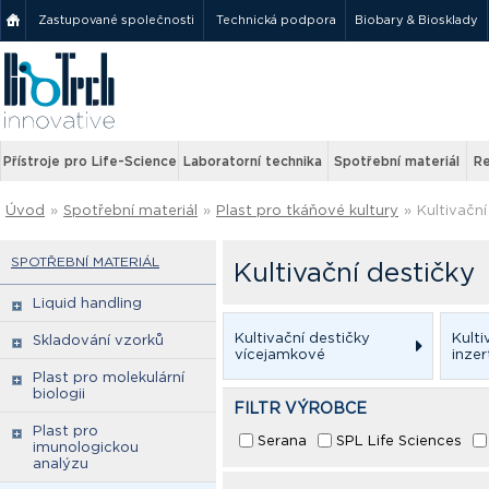
Zastupované společnosti
Technická podpora
Biobary & Biosklady
Přístroje pro Life-Science
Laboratorní technika
Spotřební materiál
Re
Úvod
»
Spotřební materiál
»
Plast pro tkáňové kultury
»
Kultivační
SPOTŘEBNÍ MATERIÁL
Kultivační destičky
Liquid handling
Kultivační destičky
Kulti
Skladování vzorků
vícejamkové
inzer
Plast pro molekulární
biologii
FILTR VÝROBCE
Plast pro
Serana
SPL Life Sciences
imunologickou
analýzu