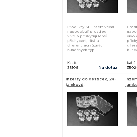
Produkty SPLInsert velmi
Produ
napodobují prostředí in
napod
vivo a poskytují lepší
vivo 
přichycení, růst a
přich
diferenciaci různých
difer
buněčných typ
buně
Kat.č.:
Kat.č.
Na dotaz
36106
3502
Inzerty do destiček, 24-
Inzer
jamkové,
jamko
8µm,průhledné, PC
PET 
membrána - SPL Life
Life 
Sciences