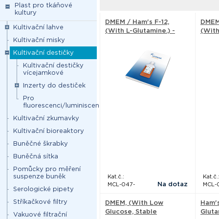
Plast pro tkáňové
kultury
DMEM / Ham's F-12,
DMEM 
Kultivační lahve
(With L-Glutamine.) -
(With
Serana
With 
Kultivační misky
Sera
Kultivační destičky
Kultivační destičky
vícejamkové
Inzerty do destiček
Pro
fluorescenci/luminiscenci
Kultivační zkumavky
Kultivační bioreaktory
Buněčné škrabky
Buněčná sítka
Pomůcky pro měření
suspenze buněk
Kat.č.:
Kat.č.
Na dotaz
MCL-047-
MCL-
Serologické pipety
Stříkačkové filtry
DMEM, (With Low
Ham's
Glucose, Stable
Gluta
Vakuové filtrační