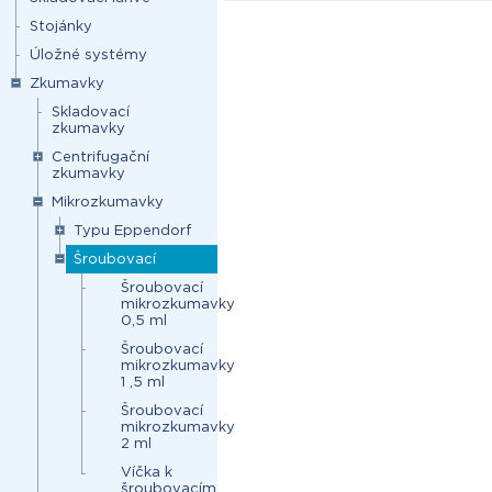
Stojánky
Úložné systémy
Zkumavky
Skladovací
zkumavky
Centrifugační
zkumavky
Mikrozkumavky
Typu Eppendorf
Šroubovací
Šroubovací
mikrozkumavky
0,5 ml
Šroubovací
mikrozkumavky
1 ,5 ml
Šroubovací
mikrozkumavky
2 ml
Víčka k
šroubovacím