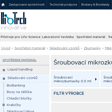
Zastupované společnosti
Technická podpora
Biobary & Biosklady
Přístroje pro Life-Science
Laboratorní technika
Spotřební materiál
Re
Úvod
»
Spotřební materiál
»
Skladování vzorků
»
Zkumavky
»
Mik
SPOTŘEBNÍ MATERIÁL
Šroubovací mikroz
Liquid handling
Šroubovací
Šrou
Skladování vzorků
mikrozkumavky 0,5 ml
mikr
BioBanking
Boxy na sklíčka
FILTR VÝROBCE
Chladící bločky
Krabičky
Skladovací lahve