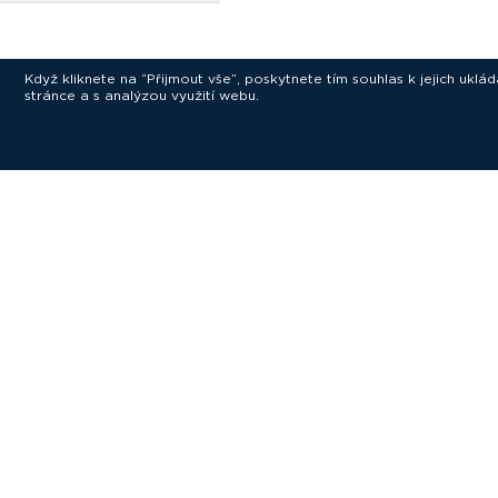
Když kliknete na “Přijmout vše”, poskytnete tím souhlas k jejich ukl
stránce a s analýzou využití webu.