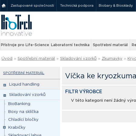
Zastupované společnosti
Technická podpora
Biobary & Biosklady
Přístroje pro Life-Science
Laboratorní technika
Spotřební materiál
Re
Úvod
»
Spotřební materiál
»
Skladování vzorků
»
Zkumavky
»
Kry
SPOTŘEBNÍ MATERIÁL
Víčka ke kryozkum
Liquid handling
FILTR VÝROBCE
Skladování vzorků
V této kategorii není žádný výr
BioBanking
Boxy na sklíčka
Chladící bločky
Krabičky
Skladovací lahve