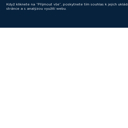
Když kliknete na “Přijmout vše”, poskytnete tím souhlas k jejich ukl
stránce a s analýzou využití webu.