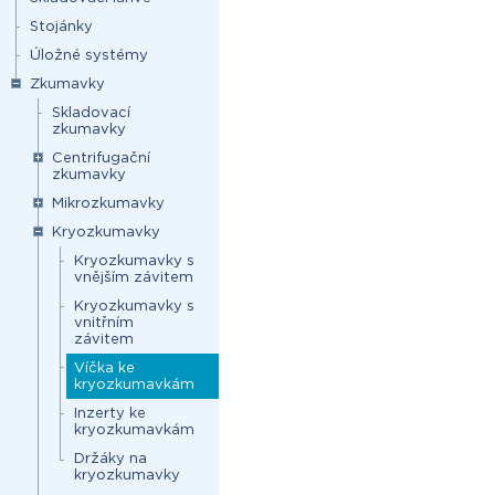
Stojánky
Úložné systémy
Zkumavky
Skladovací
zkumavky
Centrifugační
zkumavky
Mikrozkumavky
Kryozkumavky
Kryozkumavky s
vnějším závitem
Kryozkumavky s
vnitřním
závitem
Víčka ke
kryozkumavkám
Inzerty ke
kryozkumavkám
Držáky na
kryozkumavky