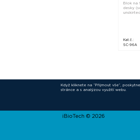
Blok na
desky (s
unskirted)
Kat.č.:
SC-96A
Když kliknete na “Přijmout vše”, poskytn
stránce a s analýzou využití webu.
In
iBioTech © 2026