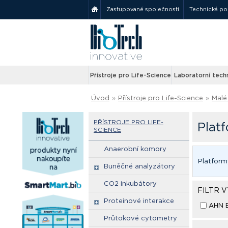
Zastupované společnosti
Technická p
Přístroje pro Life-Science
Laboratorní tech
Úvod
»
Přístroje pro Life-Science
»
Malé 
PŘÍSTROJE PRO LIFE-
Platf
SCIENCE
Anaerobní komory
Platform
Buněčné analyzátory
CO2 inkubátory
FILTR 
Proteinové interakce
AHN B
Průtokové cytometry