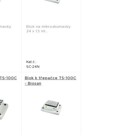
umavky
Blok na mikrozkumavky
24 x 1,5 ml...
Kat.č.:
SC-24N
 TS-100C
Blok k třepačce TS-100C
- Biosan