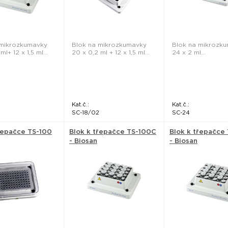
 mikrozkumavky
Blok na mikrozkumavky
Blok na mikrozk
ml+ 12 x 1,5 ml...
20 x 0,2 ml + 12 x 1,5 ml...
24 x 2 ml...
Kat.č.:
Kat.č.:
SC-18/02
SC-24
řepačce TS-100
Blok k třepačce TS-100C
Blok k třepačce
- Biosan
- Biosan