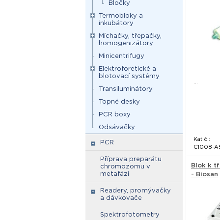
Bločky
Termobloky a
inkubátory
Míchačky, třepačky,
homogenizátory
Minicentrifugy
Elektroforetické a
blotovací systémy
...
Transiluminátory
Topné desky
PCR boxy
Odsávačky
Kat.č.:
PCR
C1008-A
Příprava preparátu
Blok k t
chromozomu v
metafázi
- Biosan
Readery, promývačky
a dávkovače
Spektrofotometry