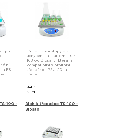
ka pro
Tři adhesivní stripy pro
d
uchycení na platformu UP-
168 od Biosanu, která je
itální
kompatibilní s orbitální
i a ES-
třepačkou PSU-20i a
á...
třepa...
Kat.č.:
SPML
TS-100 -
Blok k třepačce TS-100 -
Biosan