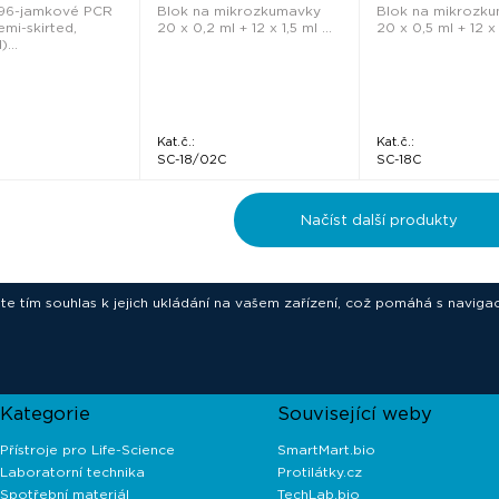
 96-jamkové PCR
Blok na mikrozkumavky
Blok na mikrozk
emi-skirted,
20 x 0,2 ml + 12 x 1,5 ml ...
20 x 0,5 ml + 12 x 1
...
Kat.č.:
Kat.č.:
SC-18/02C
SC-18C
Načíst další produkty
ete tím souhlas k jejich ukládání na vašem zařízení, což pomáhá s navigac
novative technologies for your laborat
Kategorie
Související weby
Přístroje pro Life-Science
SmartMart.bio
Laboratorní technika
Protilátky.cz
Spotřební materiál
TechLab.bio