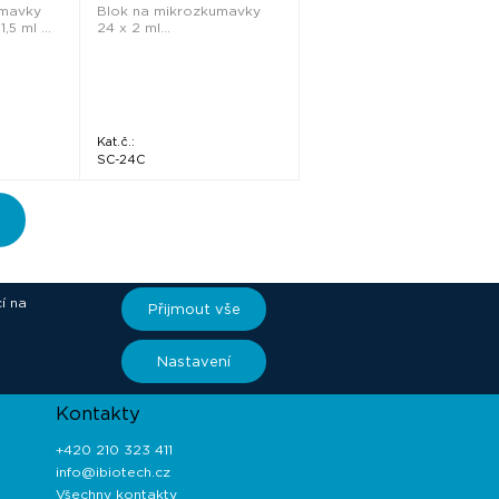
umavky
Blok na mikrozkumavky
,5 ml ...
24 x 2 ml...
Kat.č.:
SC-24C
í na
Přijmout vše
ory
Nastavení
Kontakty
+420 210 323 411
info@ibiotech.cz
Všechny kontakty