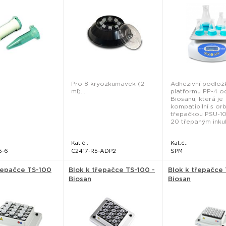
Scientific
Pro 8 kryozkumavek (2
Adhezivní podlož
ml)...
platformu PP-4 o
Biosanu, která je
kompatibilní s orb
třepačkou PSU-10
20 třepaným inkub
Kat.č.:
Kat.č.:
5-6
C2417-R5-ADP2
SPM
řepačce TS-100
Blok k třepačce TS-100 -
Blok k třepačce 
Biosan
Biosan