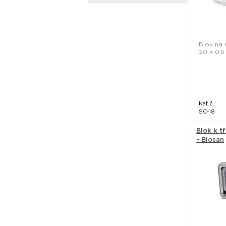
Blok na
20 x 0,5 
Kat.č.:
SC-18
Blok k t
- Biosan