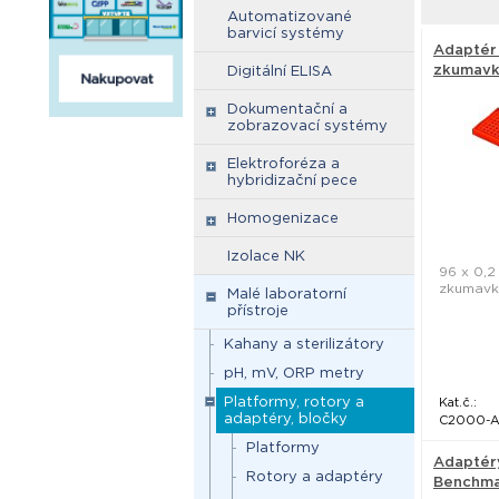
Automatizované
barvicí systémy
Adaptér
zkumavk
Digitální ELISA
Scientifi
Dokumentační a
zobrazovací systémy
Elektroforéza a
hybridizační pece
Homogenizace
Izolace NK
96 x 0,2
zkumavko
Malé laboratorní
přístroje
Kahany a sterilizátory
pH, mV, ORP metry
Platformy, rotory a
Kat.č.:
adaptéry, bločky
C2000-
Platformy
Adaptéry
Rotory a adaptéry
Benchmar