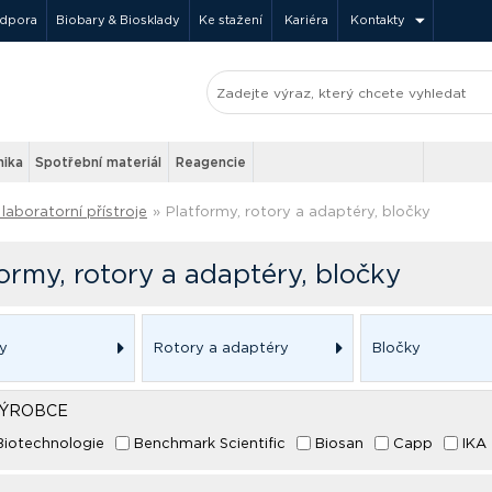
odpora
Biobary & Biosklady
Ke stažení
Kariéra
Kontakty
nika
Spotřební materiál
Reagencie
laboratorní přístroje
»
Platformy, rotory a adaptéry, bločky
ormy, rotory a adaptéry, bločky
y
Rotory a adaptéry
Bločky
VÝROBCE
iotechnologie
Benchmark Scientific
Biosan
Capp
IKA