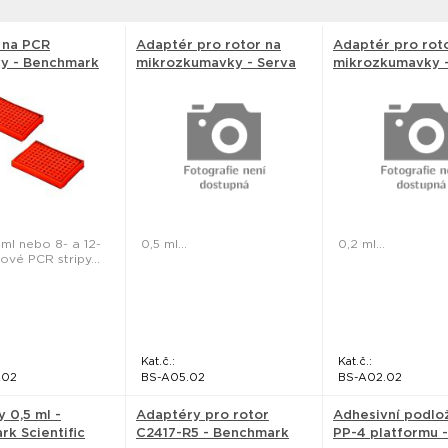
 na PCR
Adaptér pro rotor na
Adaptér pro rot
y - Benchmark
mikrozkumavky - Serva
mikrozkumavky -
c
 ml nebo 8- a 12-
0,5 ml...
0,2 ml...
vé PCR stripy...
Kat.č.:
Kat.č.:
A02
BS-A05.02
BS-A02.02
 0,5 ml -
Adaptéry pro rotor
Adhesivní podlo
k Scientific
C2417-R5 - Benchmark
PP-4 platformu -