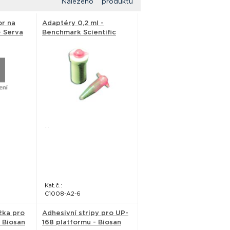
Nalezeno produktů
or na
Adaptéry 0,2 ml -
 Serva
Benchmark Scientific
...
Kat.č.:
C1008-A2-6
žka pro
Adhesivní stripy pro UP-
 Biosan
168 platformu - Biosan