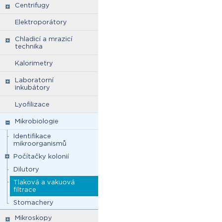
Centrifugy
Elektroporátory
Chladicí a mrazicí
technika
Kalorimetry
Laboratorní
inkubátory
Lyofilizace
Mikrobiologie
Identifikace
mikroorganismů
Počítačky kolonií
Dilutory
Tlaková a vakuová
filtrace
Stomachery
Mikroskopy