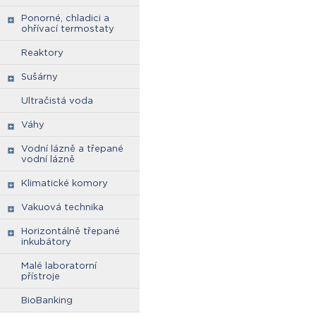
Ponorné, chladici a
ohřívací termostaty
Reaktory
Sušárny
Ultračistá voda
Váhy
Vodní lázně a třepané
vodní lázně
Klimatické komory
Vakuová technika
Horizontálně třepané
inkubátory
Malé laboratorní
přístroje
BioBanking