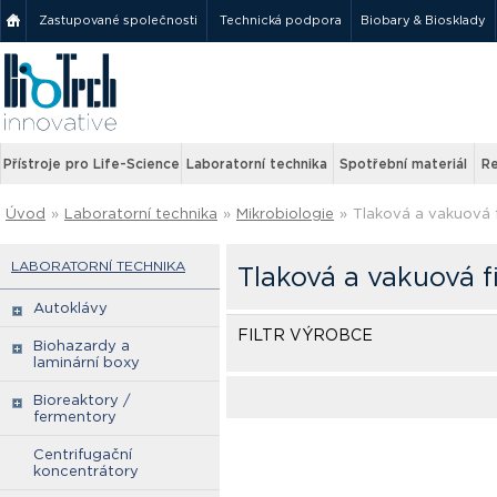
Zastupované společnosti
Technická podpora
Biobary & Biosklady
Přístroje pro Life-Science
Laboratorní technika
Spotřební materiál
Re
Úvod
»
Laboratorní technika
»
Mikrobiologie
»
Tlaková a vakuová f
LABORATORNÍ TECHNIKA
Tlaková a vakuová fi
Autoklávy
FILTR VÝROBCE
Biohazardy a
laminární boxy
Bioreaktory /
fermentory
Centrifugační
koncentrátory