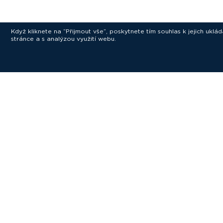
Když kliknete na “Přijmout vše”, poskytnete tím souhlas k jejich ukl
stránce a s analýzou využití webu.