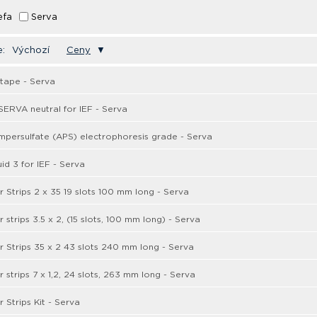
efa
Serva
e:
Výchozí
Ceny
▼
tape - Serva
ERVA neutral for IEF - Serva
ersulfate (APS) electrophoresis grade - Serva
id 3 for IEF - Serva
r Strips 2 x 35 19 slots 100 mm long - Serva
 strips 3.5 x 2, (15 slots, 100 mm long) - Serva
r Strips 35 x 2 43 slots 240 mm long - Serva
 strips 7 x 1,2, 24 slots, 263 mm long - Serva
 Strips Kit - Serva