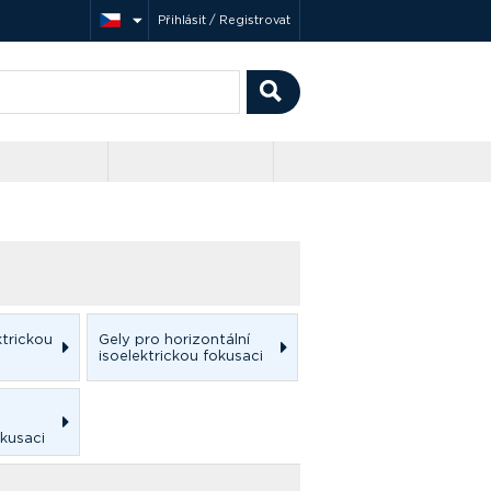
Přihlásit / Registrovat
ktrickou
Gely pro horizontální
isoelektrickou fokusaci
okusaci