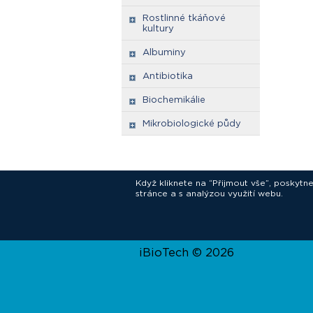
Rostlinné tkáňové
kultury
Albuminy
Antibiotika
Biochemikálie
Mikrobiologické půdy
Když kliknete na “Přijmout vše”, poskytn
stránce a s analýzou využití webu.
In
iBioTech © 2026