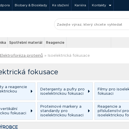
odpora
Biobary & Biosklady
Ke stažení
Kariéra
Kontakty
nika
Spotřební materiál
Reagencie
Elektroforéza proteinů
»
Isoelektrická fokusace
ektrická fokusace
ity a reagencie
Detergenty a pufry pro
Filmy pro isoele
ektrickou
isoelektrickou fokusaci
fokusaci
Proteinové markery a
Reagencie a
vertikální
standardy pro
příslušenství pro
ickou fokusaci
isoelektrickou fokusaci
isoelektrickou f
VÝROBCE