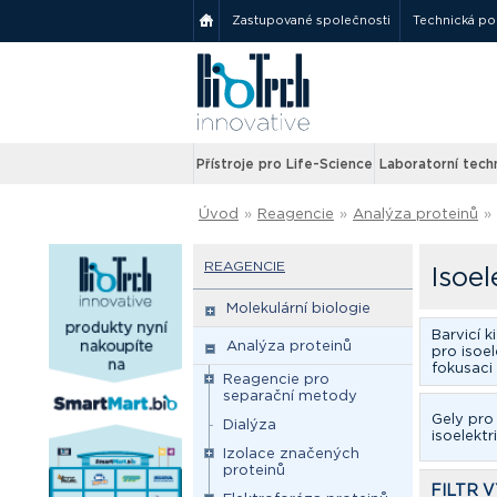
Zastupované společnosti
Technická p
Přístroje pro Life-Science
Laboratorní tech
Úvod
»
Reagencie
»
Analýza proteinů
»
REAGENCIE
Isoel
Molekulární biologie
Barvicí k
Analýza proteinů
pro isoel
fokusaci
Reagencie pro
separační metody
Gely pro 
Dialýza
isoelektr
Izolace značených
proteinů
FILTR 