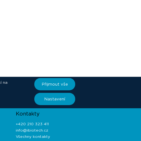
í na
Přijmout vše
ory
Nastavení
Kontakty
+420 210 323 411
info@ibiotech.cz
Všechny kontakty