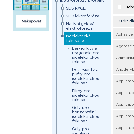
Elektroforéza proteinů
Duch
SDS PAGE
2D elektroforéza
Řadit dl
Nativní gelová
elektroforéza
Adhesive 
Isoelektrická
fokusace
Agarose S
Barvicí kity a
reagencie pro
isoelektrickou
Ammoniump
fokusaci
Anode Flu
Detergenty a
pufry pro
isoelektrickou
Applicato
fokusaci
Filmy pro
Applicator
isoelektrickou
fokusaci
Applicato
Gely pro
horizontální
Applicator
isoelektrickou
fokusaci
Applicator
Gely pro
vertikální