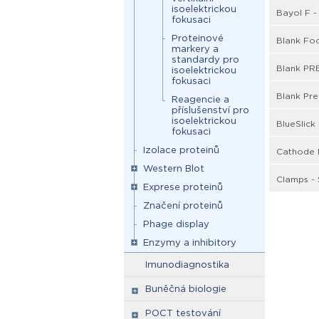
isoelektrickou
Bayol F -
fokusaci
Proteinové
Blank Foc
markery a
standardy pro
Blank PR
isoelektrickou
fokusaci
Blank Pre
Reagencie a
příslušenství pro
isoelektrickou
BlueSlick
fokusaci
Izolace proteinů
Cathode F
Western Blot
Clamps -
Exprese proteinů
Značení proteinů
Phage display
Enzymy a inhibitory
Imunodiagnostika
Buněčná biologie
POCT testování