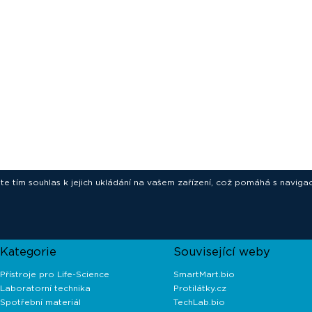
ete tím souhlas k jejich ukládání na vašem zařízení, což pomáhá s navigac
novative technologies for your laborat
Kategorie
Související weby
Přístroje pro Life-Science
SmartMart.bio
Laboratorní technika
Protilátky.cz
Spotřební materiál
TechLab.bio