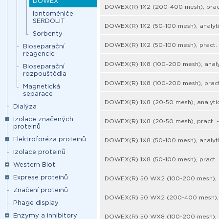
DOWEX
DOWEX(R) 1X2 (200-400 mesh), pract
Iontoměniče
SERDOLIT
DOWEX(R) 1X2 (50-100 mesh), analyti
Sorbenty
DOWEX(R) 1X2 (50-100 mesh), pract. 
Bioseparační
reagencie
DOWEX(R) 1X8 (100-200 mesh), analyt
Bioseparační
rozpouštědla
DOWEX(R) 1X8 (100-200 mesh), pract
Magnetická
separace
DOWEX(R) 1X8 (20-50 mesh), analytic
Dialýza
Izolace značených
DOWEX(R) 1X8 (20-50 mesh), pract. -
proteinů
Elektroforéza proteinů
DOWEX(R) 1X8 (50-100 mesh), analyti
Izolace proteinů
DOWEX(R) 1X8 (50-100 mesh), pract. 
Western Blot
Exprese proteinů
DOWEX(R) 50 WX2 (100-200 mesh), p
Značení proteinů
DOWEX(R) 50 WX2 (200-400 mesh), a
Phage display
Enzymy a inhibitory
DOWEX(R) 50 WX8 (100-200 mesh), an