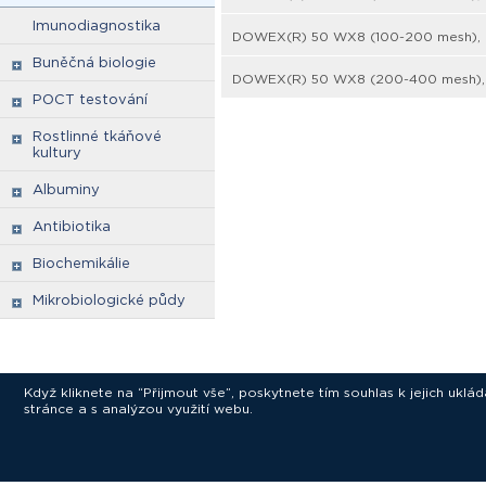
Imunodiagnostika
DOWEX(R) 50 WX8 (100-200 mesh), p
Buněčná biologie
DOWEX(R) 50 WX8 (200-400 mesh), p
POCT testování
Rostlinné tkáňové
kultury
Albuminy
Antibiotika
Biochemikálie
Mikrobiologické půdy
Když kliknete na “Přijmout vše”, poskytnete tím souhlas k jejich ukl
stránce a s analýzou využití webu.