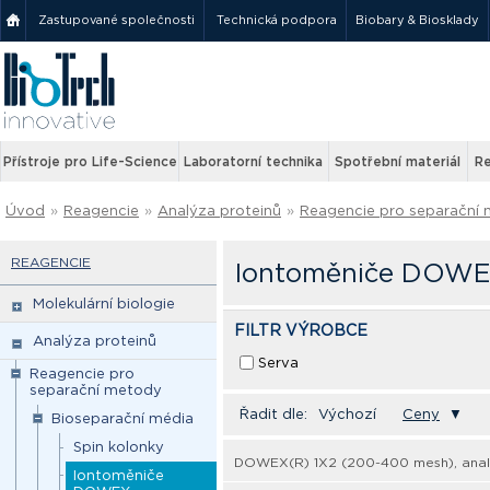
Zastupované společnosti
Technická podpora
Biobary & Biosklady
Přístroje pro Life-Science
Laboratorní technika
Spotřební materiál
Re
Úvod
»
Reagencie
»
Analýza proteinů
»
Reagencie pro separační
REAGENCIE
Iontoměniče DOW
Molekulární biologie
FILTR VÝROBCE
Analýza proteinů
Serva
Reagencie pro
separační metody
Řadit dle:
Výchozí
Ceny
▼
Bioseparační média
Spin kolonky
DOWEX(R) 1X2 (200-400 mesh), analy
Iontoměniče