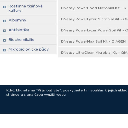
Rostlinné tkáňové
DNeasy PowerFood Microbial Kit - Q
kultury
DNeasy PowerLyzer Microbial Kit - Q
Albuminy
Antibiotika
DNeasy PowerLyzer PowerSoil Kit - 
Biochemikálie
DNeasy PowerMax Soil Kit - QIAGEN
Mikrobiologické půdy
DNeasy UltraClean Microbial Kit - QI
Když kliknete na “Přijmout vše”, poskytnete tím souhlas k jejich ukl
stránce a s analýzou využití webu.