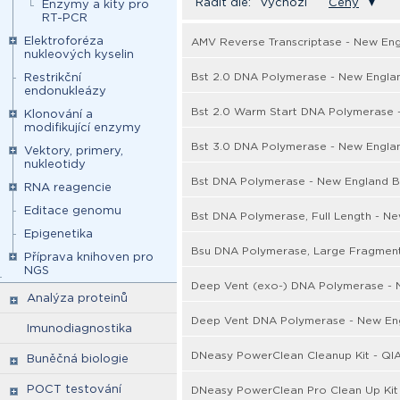
Řadit dle:
Výchozí
Ceny
▼
Enzymy a kity pro
RT-PCR
Elektroforéza
AMV Reverse Transcriptase - New Eng
nukleových kyselin
Bst 2.0 DNA Polymerase - New Engla
Restrikční
endonukleázy
Bst 2.0 Warm Start DNA Polymerase 
Klonování a
modifikující enzymy
Bst 3.0 DNA Polymerase - New Engla
Vektory, primery,
nukleotidy
Bst DNA Polymerase - New England B
RNA reagencie
Editace genomu
Bst DNA Polymerase, Full Length - N
Epigenetika
Bsu DNA Polymerase, Large Fragment
Příprava knihoven pro
NGS
Deep Vent (exo-) DNA Polymerase - 
Analýza proteinů
Deep Vent DNA Polymerase - New Eng
Imunodiagnostika
DNeasy PowerClean Cleanup Kit - Q
Buněčná biologie
POCT testování
DNeasy PowerClean Pro Clean Up Kit