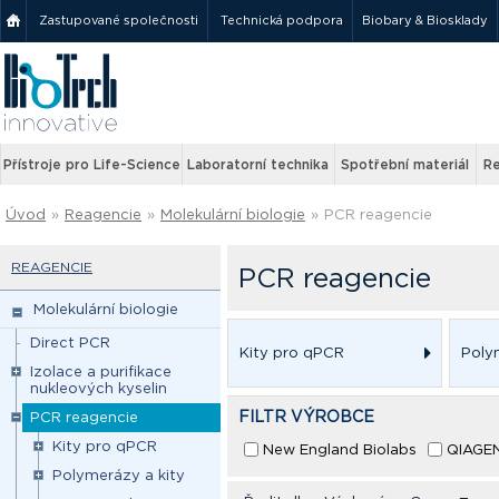
Zastupované společnosti
Technická podpora
Biobary & Biosklady
Přístroje pro Life-Science
Laboratorní technika
Spotřební materiál
Re
Úvod
»
Reagencie
»
Molekulární biologie
»
PCR reagencie
REAGENCIE
PCR reagencie
Molekulární biologie
Direct PCR
Kity pro qPCR
Poly
Izolace a purifikace
nukleových kyselin
FILTR VÝROBCE
PCR reagencie
Kity pro qPCR
New England Biolabs
QIAGE
Polymerázy a kity