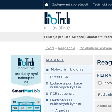
Zastupované společnosti
Technická p
Přístroje pro Life-Science
Laboratorní tech
Úvod
»
Reagencie
»
Molekulární biologie
REAGENCIE
Reag
Molekulární biologie
FILTR 
Direct PCR
Serva
Izolace a purifikace
nukleových kyselin
PCR reagencie
Řadit dl
Elektroforéza
nukleových kyselin
Acetic ac
Agaróza