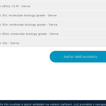
r (40x), 1.2 M - Serva
r, 10x, molecular biology grade - Serva
r, 50x, molecular biology grade - Serva
r (10x), molecular biology grade - Serva
r, 10x - Serva
Načíst další produkty
ete tím souhlas k jejich ukládání na vašem zařízení, což pomáhá s navigac