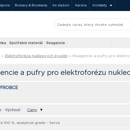
odpora
Biobary & Biosklady
Ke stažení
Kariéra
Kontakty
nika
Spotřební materiál
Reagencie
»
Elektroforéza nukleových kyselin
»
Reagencie a pufry pro elektro
encie a pufry pro elektroforézu nukle
VÝROBCE
e:
Výchozí
Ceny
▼
id 100 %, analytical grade - Serva