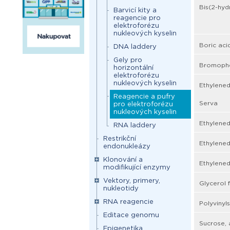
Bis(2-hyd
Barvicí kity a
reagencie pro
elektroforézu
nukleových kyselin
Boric aci
DNA laddery
Gely pro
Bromophe
horizontální
elektroforézu
nukleových kyselin
Ethylened
Reagencie a pufry
Serva
pro elektroforézu
nukleových kyselin
Ethylened
RNA laddery
Restrikční
Ethylened
endonukleázy
Klonování a
Ethylened
modifikující enzymy
Vektory, primery,
Glycerol 
nukleotidy
RNA reagencie
Polyvinyls
Editace genomu
Sucrose, 
Epigenetika