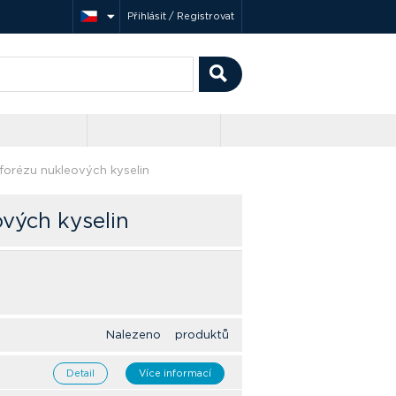
Přihlásit / Registrovat
forézu nukleových kyselin
ových kyselin
Nalezeno produktů
Detail
Více informací