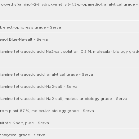
roxyethyl)amino]-2-(hydroxymethyl)- 1,3-propanediol, analytical grade -
d, electrophoresis grade - Serva
nol Blue-Na-salt - Serva
iamine tetraacetic acid Na2-salt solution, 0.5 M, molecular biology grad
iamine tetraacetic acid, analytical grade - Serva
iamine tetraacetic acid-Na2-salt - Serva
iamine tetraacetic acid-Na2-salt, molecular biology grade - Serva
from plant 87 %, molecular biology grade - Serva
ulfate-K-salt, pure - Serva
analytical grade - Serva