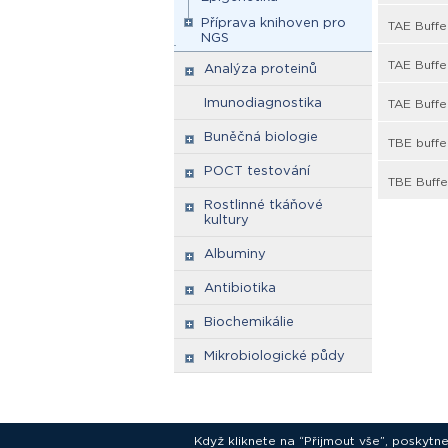
Příprava knihoven pro
TAE Buffe
NGS
TAE Buffe
Analýza proteinů
Imunodiagnostika
TAE Buffe
Buněčná biologie
TBE buffe
POCT testování
TBE Buffe
Rostlinné tkáňové
kultury
Albuminy
Antibiotika
Biochemikálie
Mikrobiologické půdy
Když kliknete na “Přijmout vše”, poskytn