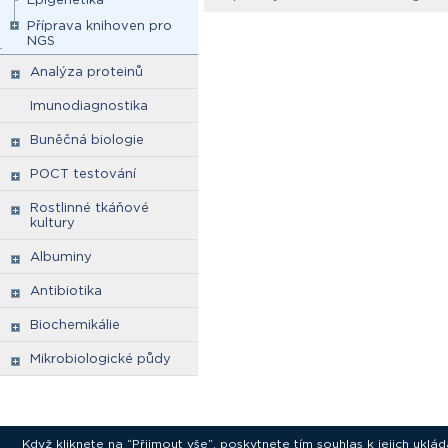
Příprava knihoven pro
NGS
Analýza proteinů
Imunodiagnostika
Buněčná biologie
POCT testování
Rostlinné tkáňové
kultury
Albuminy
Antibiotika
Biochemikálie
Mikrobiologické půdy
Když kliknete na “Přijmout vše”, poskytnete tím souhlas k jejich ukl