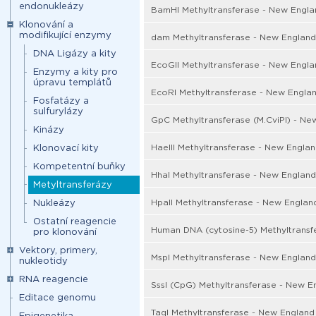
endonukleázy
BamHI Methyltransferase - New Engla
Klonování a
modifikující enzymy
dam Methyltransferase - New England
DNA Ligázy a kity
EcoGII Methyltransferase - New Engla
Enzymy a kity pro
úpravu templátů
EcoRI Methyltransferase - New Engla
Fosfatázy a
sulfurylázy
GpC Methyltransferase (M.CviPI) - Ne
Kinázy
HaeIII Methyltransferase - New Engla
Klonovací kity
Kompetentní buňky
HhaI Methyltransferase - New England
Metyltransferázy
HpaII Methyltransferase - New Englan
Nukleázy
Ostatní reagencie
Human DNA (cytosine-5) Methyltransf
pro klonování
Vektory, primery,
MspI Methyltransferase - New England
nukleotidy
RNA reagencie
SssI (CpG) Methyltransferase - New E
Editace genomu
TaqI Methyltransferase - New England
Epigenetika