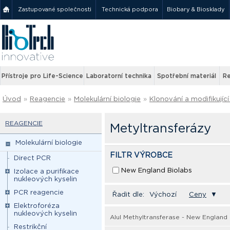
Zastupované společnosti
Technická podpora
Biobary & Biosklady
Přístroje pro Life-Science
Laboratorní technika
Spotřební materiál
Re
Úvod
»
Reagencie
»
Molekulární biologie
»
Klonování a modifikují
REAGENCIE
Metyltransferázy
Molekulární biologie
FILTR VÝROBCE
Direct PCR
New England Biolabs
Izolace a purifikace
nukleových kyselin
PCR reagencie
Řadit dle:
Výchozí
Ceny
▼
Elektroforéza
nukleových kyselin
AluI Methyltransferase - New England
Restrikční