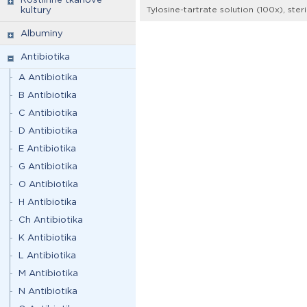
Tylosine-tartrate solution (100x), steri
kultury
Albuminy
Antibiotika
A Antibiotika
B Antibiotika
C Antibiotika
D Antibiotika
E Antibiotika
G Antibiotika
O Antibiotika
H Antibiotika
Ch Antibiotika
K Antibiotika
L Antibiotika
M Antibiotika
N Antibiotika