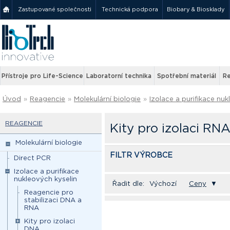
Zastupované společnosti
Technická podpora
Biobary & Biosklady
Přístroje pro Life-Science
Laboratorní technika
Spotřební materiál
Re
Úvod
»
Reagencie
»
Molekulární biologie
»
Izolace a purifikace nuk
REAGENCIE
Kity pro izolaci RNA
Molekulární biologie
FILTR VÝROBCE
Direct PCR
Izolace a purifikace
nukleových kyselin
Řadit dle:
Výchozí
Ceny
▼
Reagencie pro
stabilizaci DNA a
RNA
Kity pro izolaci
DNA