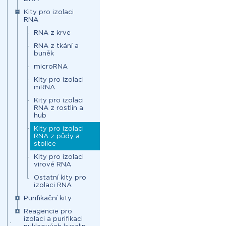
Kity pro izolaci
RNA
RNA z krve
RNA z tkání a
buněk
microRNA
Kity pro izolaci
mRNA
Kity pro izolaci
RNA z rostlin a
hub
Kity pro izolaci
RNA z půdy a
stolice
Kity pro izolaci
virové RNA
Ostatní kity pro
izolaci RNA
Purifikační kity
Reagencie pro
izolaci a purifikaci