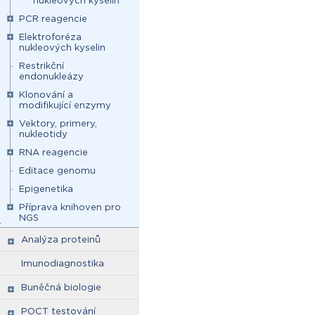
nukleových kyselin
PCR reagencie
Elektroforéza
nukleových kyselin
Restrikční
endonukleázy
Klonování a
modifikující enzymy
Vektory, primery,
nukleotidy
RNA reagencie
Editace genomu
Epigenetika
Příprava knihoven pro
NGS
Analýza proteinů
Imunodiagnostika
Buněčná biologie
POCT testování