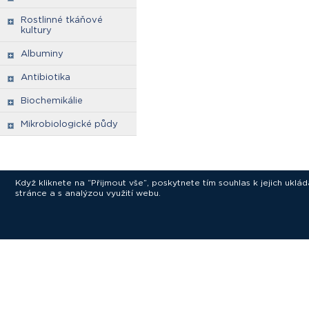
Rostlinné tkáňové
kultury
Albuminy
Antibiotika
Biochemikálie
Mikrobiologické půdy
Když kliknete na “Přijmout vše”, poskytnete tím souhlas k jejich ukl
stránce a s analýzou využití webu.