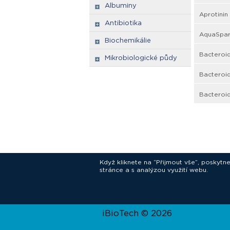
Albuminy
Aprotinin 
Antibiotika
AquaSpark
Biochemikálie
Bacteroid
Mikrobiologické půdy
Bacteroid
Bacteroid
Když kliknete na “Přijmout vše”, poskytn
stránce a s analýzou využití webu.
In
iBioTech © 2026