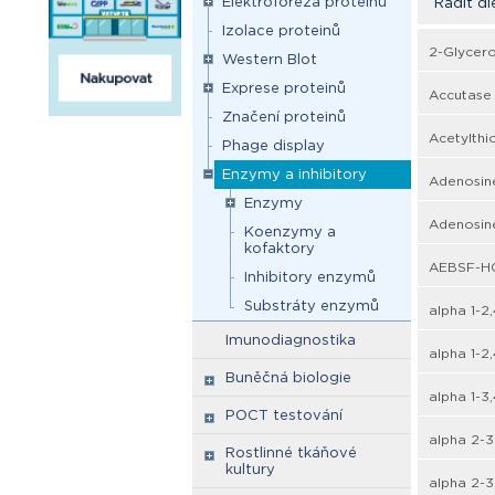
Elektroforéza proteinů
Řadit dl
Izolace proteinů
2-Glycero
Western Blot
Exprese proteinů
Accutase 
Značení proteinů
Acetylthi
Phage display
Enzymy a inhibitory
Adenosine
Enzymy
Adenosine
Koenzymy a
kofaktory
AEBSF-HCl
Inhibitory enzymů
Substráty enzymů
alpha 1-2
Imunodiagnostika
alpha 1-2
Buněčná biologie
alpha 1-3
POCT testování
alpha 2-3
Rostlinné tkáňové
kultury
alpha 2-3