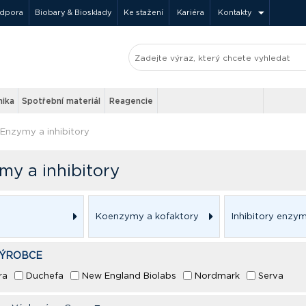
odpora
Biobary & Biosklady
Ke stažení
Kariéra
Kontakty
nika
Spotřební materiál
Reagencie
Enzymy a inhibitory
my a inhibitory
Koenzymy a kofaktory
Inhibitory enzy
VÝROBCE
ra
Duchefa
New England Biolabs
Nordmark
Serva