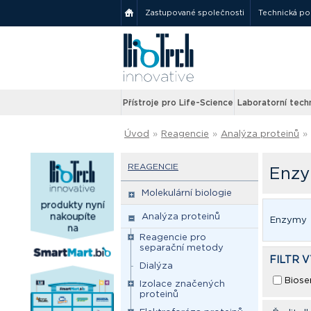
Zastupované společnosti
Technická p
Přístroje pro Life-Science
Laboratorní tech
Úvod
»
Reagencie
»
Analýza proteinů
»
REAGENCIE
Enzy
Molekulární biologie
Analýza proteinů
Enzymy
Reagencie pro
separační metody
FILTR 
Dialýza
Biose
Izolace značených
proteinů