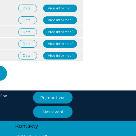
Detail
Více informací
Detail
Více informací
Detail
Více informací
Detail
Více informací
Detail
Více informací
í na
Přijmout vše
ory
Nastavení
Kontakty
+420 210 323 411