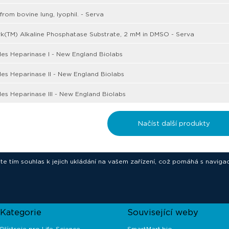
from bovine lung, lyophil. - Serva
(TM) Alkaline Phosphatase Substrate, 2 mM in DMSO - Serva
es Heparinase I - New England Biolabs
es Heparinase II - New England Biolabs
es Heparinase III - New England Biolabs
Načíst další produkty
ete tím souhlas k jejich ukládání na vašem zařízení, což pomáhá s navigac
novative technologies for your laborat
Kategorie
Související weby
Přístroje pro Life-Science
SmartMart.bio