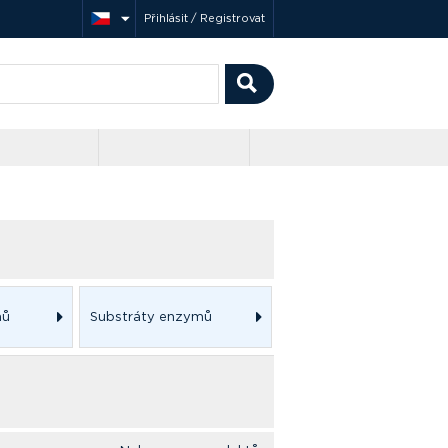
Přihlásit / Registrovat
mů
Substráty enzymů