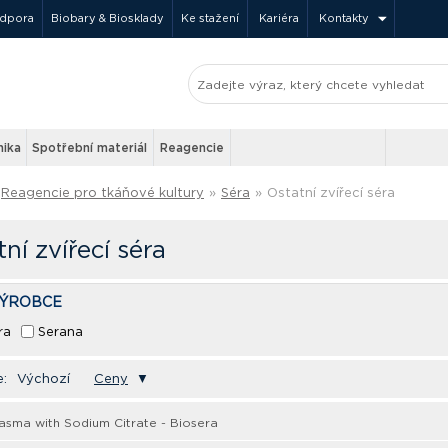
odpora
Biobary & Biosklady
Ke stažení
Kariéra
Kontakty
nika
Spotřební materiál
Reagencie
Reagencie pro tkáňové kultury
»
Séra
»
Ostatní zvířecí séra
ní zvířecí séra
VÝROBCE
ra
Serana
e:
Výchozí
Ceny
▼
asma with Sodium Citrate - Biosera