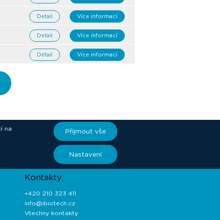
Detail
Více informací
Detail
Více informací
Detail
Více informací
í na
Přijmout vše
ory
Nastavení
Kontakty
+420 210 323 411
info@ibiotech.cz
Všechny kontakty