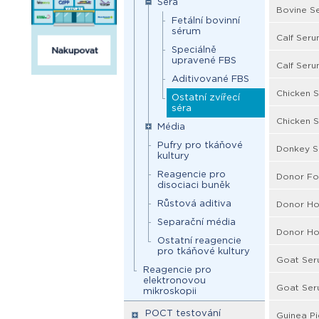
Séra
Bovine S
Fetální bovinní
sérum
Calf Seru
Speciálně
upravené FBS
Calf Serum
Aditivované FBS
Chicken S
Ostatní zvířecí
séra
Chicken S
Média
Pufry pro tkáňové
Donkey S
kultury
Reagencie pro
Donor Fo
disociaci buněk
Růstová aditiva
Donor Ho
Separační média
Donor Hor
Ostatní reagencie
pro tkáňové kultury
Goat Ser
Reagencie pro
elektronovou
Goat Seru
mikroskopii
POCT testování
Guinea Pi