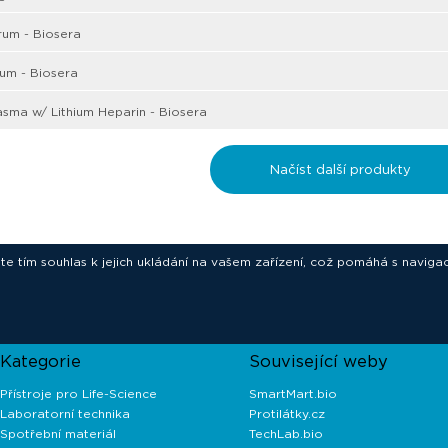
rum - Biosera
um - Biosera
sma w/ Lithium Heparin - Biosera
Načíst další produkty
ete tím souhlas k jejich ukládání na vašem zařízení, což pomáhá s navigac
novative technologies for your laborat
Kategorie
Související weby
Přístroje pro Life-Science
SmartMart.bio
Laboratorní technika
Protilátky.cz
Spotřební materiál
TechLab.bio