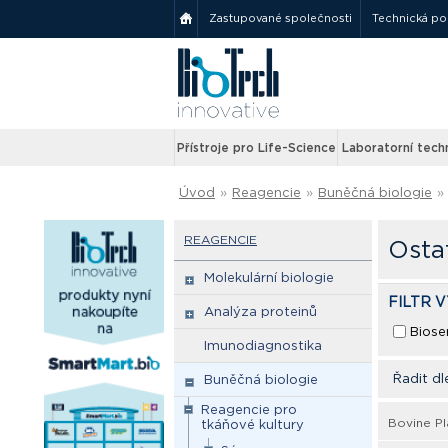
Zastupované společnosti
Technická p
Přístroje pro Life-Science
Laboratorní tech
Úvod
»
Reagencie
»
Buněčná biologie
»
REAGENCIE
Ostat
Molekulární biologie
FILTR 
Analýza proteinů
Biose
Imunodiagnostika
Řadit dl
Buněčná biologie
Reagencie pro
Bovine Pl
tkáňové kultury