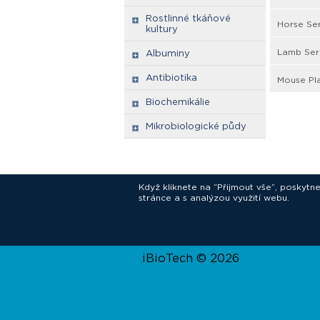
Rostlinné tkáňové
Horse Se
kultury
Lamb Ser
Albuminy
Antibiotika
Mouse Pla
Biochemikálie
Mikrobiologické půdy
Když kliknete na “Přijmout vše”, poskytn
stránce a s analýzou využití webu.
In
iBioTech © 2026