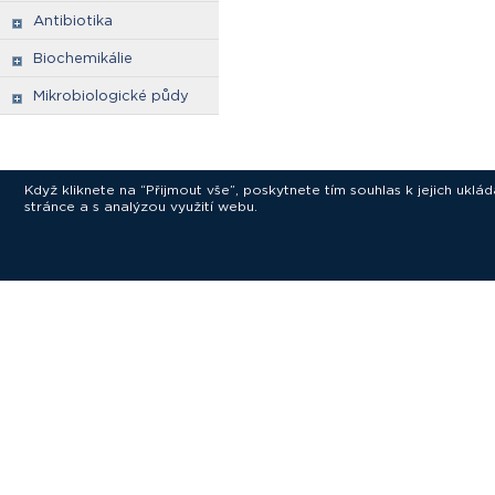
Antibiotika
Biochemikálie
Mikrobiologické půdy
Když kliknete na “Přijmout vše”, poskytnete tím souhlas k jejich ukl
stránce a s analýzou využití webu.