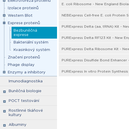
Elektroforéza proteinů
E. coli Ribosome - New England Biola
Izolace proteinů
NEBExpress Cell-free E. coli Protein 
Western Blot
Exprese proteinů
PURExpress Delta (aa, tRNA) Kit - Ne
Bezbuněčná
exprese
PURExpress Delta RF123 Kit - New En
Bakteriální systém
PURExpress Delta Ribosome Kit - Ne
Kvasinkový systém
Značení proteinů
PURExpress Disulfide Bond Enhancer 
Phage display
PURExpress In vitro Protein Synthesis
Enzymy a inhibitory
Imunodiagnostika
Buněčná biologie
POCT testování
Rostlinné tkáňové
kultury
Albuminy