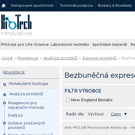
Zastupované společnosti
Technická podpora
Biobary & Biosklady
Přístroje pro Life-Science
Laboratorní technika
Spotřební materiál
Re
Úvod
»
Reagencie
»
Analýza proteinů
»
Exprese proteinů
»
Bezbu
REAGENCIE
Bezbuněčná expres
Molekulární biologie
FILTR VÝROBCE
Analýza proteinů
New England Biolabs
Reagencie pro
separační metody
Řadit dle:
Výchozí
Ceny
▼
Dialýza
Izolace značených
Anti-M13 pIII Monoclonal Antibody - 
proteinů