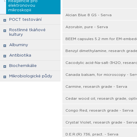
Reagencie pro
elektronovou
mikroskopii
Alcian Blue 8 GS - Serva
POCT testování
Azorubin, pure - Serva
Rostlinné tkáňové
kultury
BEEM capsules 5.2 mm for EM-embedd
Albuminy
Benzyl dimethylamine, research grade
Antibiotika
Cacodylic acid-Na-salt-3H2O, resear
Biochemikálie
Canada balsam, for microscopy - Ser
Mikrobiologické půdy
Carmine, research grade - Serva
Cedar wood oil, research grade, optic
Congo Red, research grade - Serva
Crystal Violet, research grade - Serv
D.E.R.(R) 736, pract. - Serva