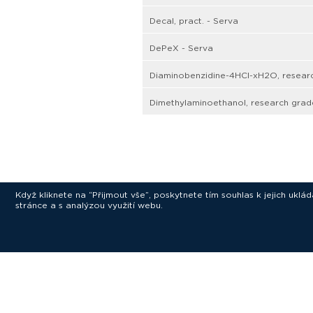
Decal, pract. - Serva
DePeX - Serva
Diaminobenzidine-4HCl-xH2O, researc
Dimethylaminoethanol, research grad
Když kliknete na “Přijmout vše”, poskytnete tím souhlas k jejich ukl
stránce a s analýzou využití webu.