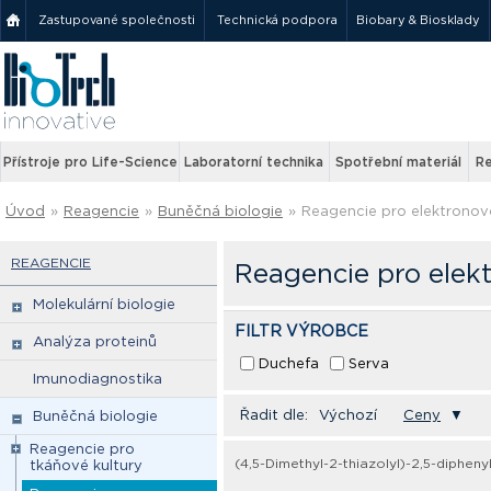
Zastupované společnosti
Technická podpora
Biobary & Biosklady
Přístroje pro Life-Science
Laboratorní technika
Spotřební materiál
Re
Úvod
»
Reagencie
»
Buněčná biologie
»
Reagencie pro elektronov
REAGENCIE
Reagencie pro elek
Molekulární biologie
FILTR VÝROBCE
Analýza proteinů
Duchefa
Serva
Imunodiagnostika
Řadit dle:
Výchozí
Ceny
▼
Buněčná biologie
Reagencie pro
(4,5-Dimethyl-2-thiazolyl)-2,5-diphen
tkáňové kultury