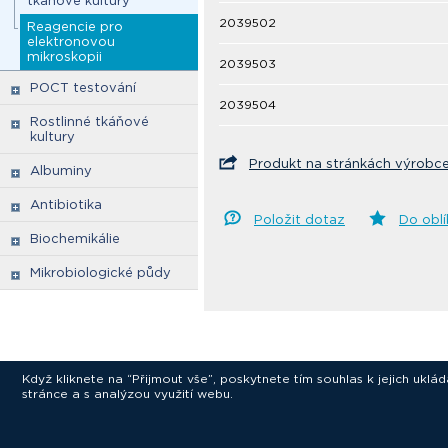
tkáňové kultury
2039502
Reagencie pro
elektronovou
mikroskopii
2039503
POCT testování
2039504
Rostlinné tkáňové
kultury
Produkt na stránkách výrobc
Albuminy
Antibiotika
Položit dotaz
Do obl
Biochemikálie
Mikrobiologické půdy
Když kliknete na “Přijmout vše”, poskytnete tím souhlas k jejich ukl
stránce a s analýzou využití webu.