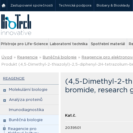
Zastupované společnosti
Technická podpora
Biobary & Biosklady
Přístroje pro Life-Science
Laboratorní technika
Spotřební materiál
Re
Úvod
»
Reagencie
»
Buněčná biologie
»
Reagencie pro elektronov
Produkt (4,5-Dimethyl-2-thiazolyl)-2,5-diphenyl-2H-tetrazolium-b
REAGENCIE
(4,5-Dimethyl-2-th
bromide, research 
Molekulární biologie
Analýza proteinů
Imunodiagnostika
Kat.č.
Buněčná biologie
2039501
Reagencie pro