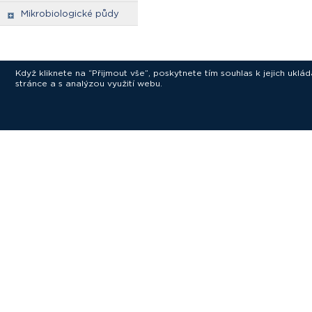
Mikrobiologické půdy
Když kliknete na “Přijmout vše”, poskytnete tím souhlas k jejich ukl
stránce a s analýzou využití webu.