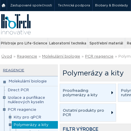
Zastupované společnosti
Technická podpora
Biobary & Biosklady
Přístroje pro Life-Science
Laboratorní technika
Spotřební materiál
Re
Úvod
»
Reagencie
»
Molekulární biologie
»
PCR reagencie
»
Polyme
REAGENCIE
Polymerázy a kity
Molekulární biologie
Direct PCR
Proofreading
Poly
polymerázy a kity
rutin
Izolace a purifikace
nukleových kyselin
PCR reagencie
Ostatní produkty pro
PCR
Kity pro qPCR
Polymerázy a kity
FILTR VÝROBCE