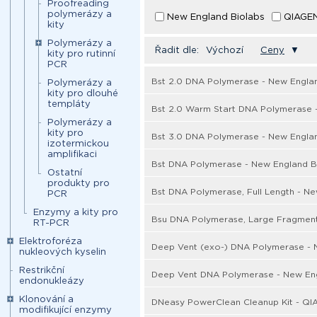
Proofreading
polymerázy a
New England Biolabs
QIAGE
kity
Polymerázy a
Řadit dle:
Výchozí
Ceny
▼
kity pro rutinní
PCR
Bst 2.0 DNA Polymerase - New Engla
Polymerázy a
kity pro dlouhé
templáty
Bst 2.0 Warm Start DNA Polymerase 
Polymerázy a
kity pro
Bst 3.0 DNA Polymerase - New Engla
izotermickou
amplifikaci
Bst DNA Polymerase - New England B
Ostatní
produkty pro
Bst DNA Polymerase, Full Length - N
PCR
Enzymy a kity pro
Bsu DNA Polymerase, Large Fragment
RT-PCR
Elektroforéza
Deep Vent (exo-) DNA Polymerase - 
nukleových kyselin
Restrikční
Deep Vent DNA Polymerase - New Eng
endonukleázy
Klonování a
DNeasy PowerClean Cleanup Kit - Q
modifikující enzymy