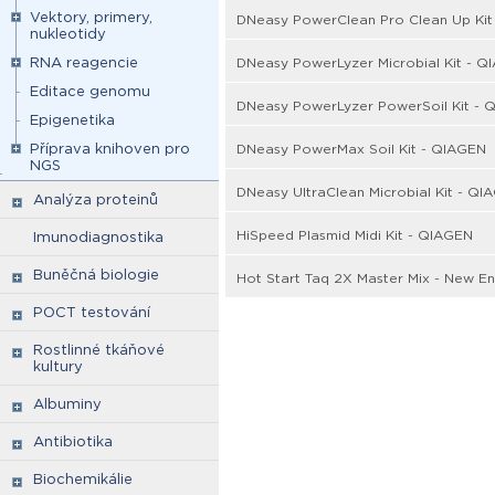
Vektory, primery,
DNeasy PowerClean Pro Clean Up Kit
nukleotidy
RNA reagencie
DNeasy PowerLyzer Microbial Kit - Q
Editace genomu
DNeasy PowerLyzer PowerSoil Kit - 
Epigenetika
Příprava knihoven pro
DNeasy PowerMax Soil Kit - QIAGEN
NGS
DNeasy UltraClean Microbial Kit - QI
Analýza proteinů
HiSpeed Plasmid Midi Kit - QIAGEN
Imunodiagnostika
Buněčná biologie
Hot Start Taq 2X Master Mix - New En
POCT testování
Rostlinné tkáňové
kultury
Albuminy
Antibiotika
Biochemikálie