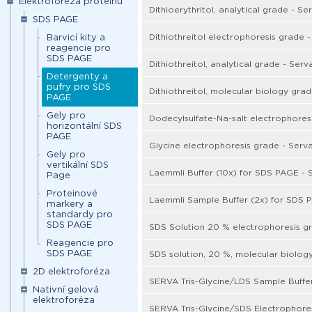
Elektroforéza proteinů
Dithioerythritol, analytical grade - Se
SDS PAGE
Dithiothreitol electrophoresis grade 
Barvicí kity a
reagencie pro
SDS PAGE
Dithiothreitol, analytical grade - Serv
Detergenty a
pufry pro SDS
Dithiothreitol, molecular biology gra
PAGE
Gely pro
Dodecylsulfate-Na-salt electrophores
horizontální SDS
PAGE
Glycine electrophoresis grade - Serv
Gely pro
vertikální SDS
Laemmli Buffer (10x) for SDS PAGE - 
Page
Proteinové
Laemmli Sample Buffer (2x) for SDS 
markery a
standardy pro
SDS PAGE
SDS Solution 20 % electrophoresis g
Reagencie pro
SDS PAGE
SDS solution, 20 %, molecular biolog
2D elektroforéza
SERVA Tris-Glycine/LDS Sample Buffer
Nativní gelová
elektroforéza
SERVA Tris-Glycine/SDS Electrophoresi