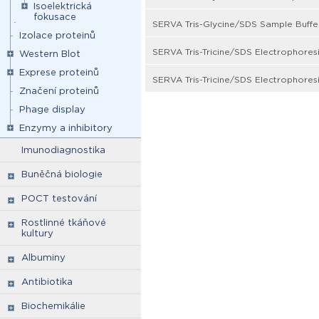
Isoelektrická
fokusace
SERVA Tris-Glycine/SDS Sample Buffer
Izolace proteinů
SERVA Tris-Tricine/SDS Electrophoresi
Western Blot
Exprese proteinů
SERVA Tris-Tricine/SDS Electrophoresi
Značení proteinů
Phage display
Enzymy a inhibitory
Imunodiagnostika
Buněčná biologie
POCT testování
Rostlinné tkáňové
kultury
Albuminy
Antibiotika
Biochemikálie