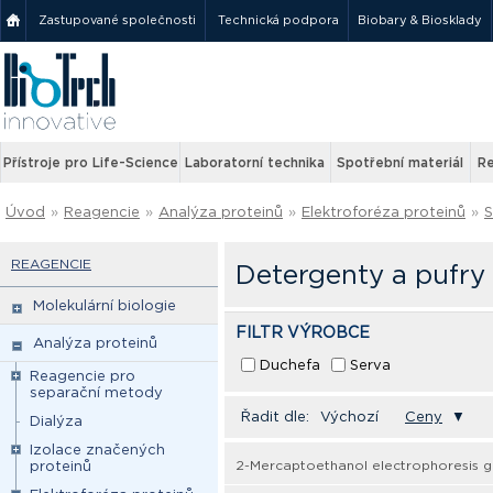
Zastupované společnosti
Technická podpora
Biobary & Biosklady
Přístroje pro Life-Science
Laboratorní technika
Spotřební materiál
Re
Úvod
»
Reagencie
»
Analýza proteinů
»
Elektroforéza proteinů
»
REAGENCIE
Detergenty a pufr
Molekulární biologie
FILTR VÝROBCE
Analýza proteinů
Duchefa
Serva
Reagencie pro
separační metody
Řadit dle:
Výchozí
Ceny
▼
Dialýza
Izolace značených
2-Mercaptoethanol electrophoresis g
proteinů