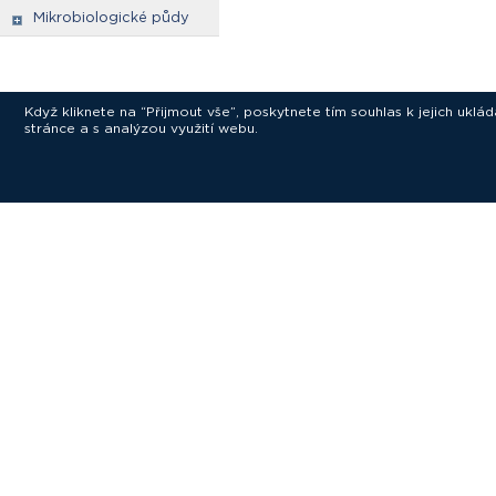
Mikrobiologické půdy
Když kliknete na “Přijmout vše”, poskytnete tím souhlas k jejich ukl
stránce a s analýzou využití webu.